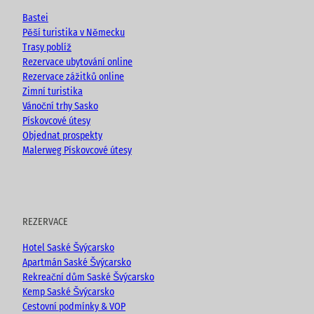
e
o
r
Bastei
k
a
Pěší turistika v Německu
m
Trasy poblíž
Rezervace ubytování online
Rezervace zážitků online
Zimní turistika
Vánoční trhy Sasko
Pískovcové útesy
Objednat prospekty
Malerweg Pískovcové útesy
REZERVACE
Hotel Saské Švýcarsko
Apartmán Saské Švýcarsko
Rekreační dům Saské Švýcarsko
Kemp Saské Švýcarsko
Cestovní podmínky & VOP