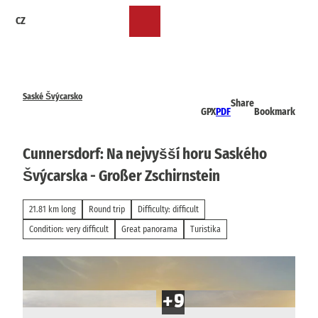
T
CZ
o
Bookmark
Search
Menu
c
list
o
n
t
e
Saské Švýcarsko
Share
n
GPX
PDF
Bookmark
t
Cunnersdorf: Na nejvyšší horu Saského
Švýcarska - Großer Zschirnstein
21.81 km long
Round trip
Difficulty: difficult
Condition: very difficult
Great panorama
Turistika