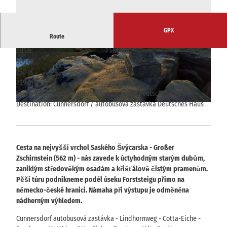
GPX
Route
6:15 h
21.81 km
© Alrun Flechsig
© Alrun Flechsig
564 m
564 m
250 m
549 m
299 m
Start: Cunnersdorf / autobusová zastávka Deutsches Haus
Destination: Cunnersdorf / autobusová zastávka Deutsches Haus
© Alrun Flechsig
Cesta na nejvyšší vrchol Saského Švýcarska - Großer
Zschirnstein (562 m) - nás zavede k úctyhodným starým dubům,
zaniklým středověkým osadám a křišťálově čistým pramenům.
Pěší túru podnikneme podél úseku Forststeigu přímo na
německo-české hranici. Námaha při výstupu je odměněna
nádherným výhledem.
Cunnersdorf autobusová zastávka - Lindhornweg - Cotta-Eiche -