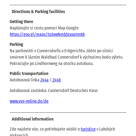
Directions & Parking facilities
Getting there
Naplánujte si cestu pomocí Map Google:
https://goo.gl/maps/tp3vwNmb5zvxqtmK8
Parking
Na parkovišti v Cunnersdorfu u Erbgerichtu. Jděte po silnici
směrem k lázním Waldbad Cunnersdorf k výchozímu bodu výletu.
Pokračujte po Lindhornweg na otočku autobusu.
Public transportation
Autobusová linka
244a
/
244b
Autobusová zastávka: Cunnersdorf Deutsches Haus
www.vvo-online.de/de
Additional information
Zde najdete vše, co potřebujete vědět o
turistice
v Labských
pískovcích.