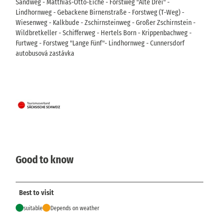
Sandweg - Matthias-Otto-Eiche - Forstweg "Alte Drei" -
Lindhornweg - Gebackene Birnenstraße - Forstweg (T-Weg) -
Wiesenweg - Kalkbude - Zschirnsteinweg - Großer Zschirnstein -
Wildbretkeller - Schifferweg - Hertels Born - Krippenbachweg -
Furtweg - Forstweg "Lange Fünf"- Lindhornweg - Cunnersdorf
autobusová zastávka
Good to know
Best to visit
suitable
Depends on weather