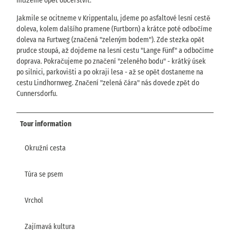
můžeme opět občerstvit.
Jakmile se ocitneme v Krippentalu, jdeme po asfaltové lesní cestě
doleva, kolem dalšího pramene (Furtborn) a krátce poté odbočíme
doleva na Furtweg (značená "zeleným bodem"). Zde stezka opět
prudce stoupá, až dojdeme na lesní cestu "Lange Fünf" a odbočíme
doprava. Pokračujeme po značení "zeleného bodu" - krátký úsek
po silnici, parkovišti a po okraji lesa - až se opět dostaneme na
cestu Lindhornweg. Značení "zelená čára" nás dovede zpět do
Cunnersdorfu.
Tour information
Okružní cesta
Túra se psem
Vrchol
Zajímavá kultura