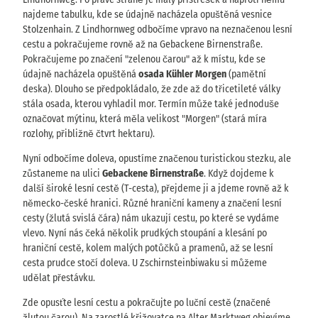
najdeme tabulku, kde se údajně nacházela opuštěná vesnice
Stolzenhain. Z Lindhornweg odbočíme vpravo na neznačenou lesní
cestu a pokračujeme rovně až na Gebackene Birnenstraße.
Pokračujeme po značení "zelenou čarou" až k místu, kde se
údajně nacházela opuštěná
osada Kühler Morgen
(pamětní
deska). Dlouho se předpokládalo, že zde až do třicetileté války
stála osada, kterou vyhladil mor. Termín může také jednoduše
označovat mýtinu, která měla velikost "Morgen" (stará míra
rozlohy, přibližně čtvrt hektaru).
Nyní odbočíme doleva, opustíme značenou turistickou stezku, ale
zůstaneme na ulici
Gebackene Birnenstraße
. Když dojdeme k
další široké lesní cestě (T-cesta), přejdeme ji a jdeme rovně až k
německo-české hranici. Různé hraniční kameny a značení lesní
cesty (žlutá svislá čára) nám ukazují cestu, po které se vydáme
vlevo. Nyní nás čeká několik prudkých stoupání a klesání po
hraniční cestě, kolem malých potůčků a pramenů, až se lesní
cesta prudce stočí doleva. U Zschirnsteinbiwaku si můžeme
udělat přestávku.
Zde opusťte lesní cestu a pokračujte po luční cestě (značené
žlutou čarou). Na zarostlé křižovatce na Alter Marktweg objevíme