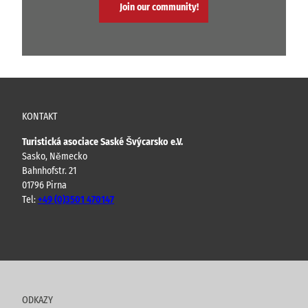
Join our community!
KONTAKT
Turistická asociace Saské Švýcarsko e.V.
Sasko, Německo
Bahnhofstr. 21
01796 Pirna
Tel:
+49 (0)3501 470147
Y
F
I
B
o
a
n
l
u
c
s
o
t
e
t
g
u
b
a
ODKAZY
b
o
g