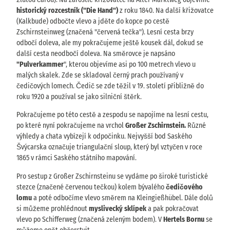
historický rozcestník ("Die Hand")
z roku 1840. Na další křižovatce
(Kalkbude) odbočte vlevo a jděte do kopce po cestě
Zschirnsteinweg (značená "červená tečka"). Lesní cesta brzy
odbočí doleva, ale my pokračujeme ještě kousek dál, dokud se
další cesta neodbočí doleva. Na směrovce je napsáno
"Pulverkammer
", kterou objevíme asi po 100 metrech vlevo u
malých skalek. Zde se skladoval černý prach používaný v
čedičových lomech. Čedič se zde těžil v 19. století přibližně do
roku 1920 a používal se jako silniční štěrk.
Pokračujeme po této cestě a zespodu se napojíme na lesní cestu,
po které nyní pokračujeme na vrchol
Großer Zschirnstein.
Různé
výhledy a chata vybízejí k odpočinku. Nejvyšší bod Saského
Švýcarska označuje triangulační sloup, který byl vztyčen v roce
1865 v rámci Saského státního mapování.
Pro sestup z Großer Zschirnsteinu se vydáme po široké turistické
stezce (značené červenou tečkou) kolem bývalého
čedičového
lomu
a poté odbočíme vlevo směrem na Kleingießhübel. Dále dolů
si můžeme prohlédnout
myslivecký sklípek
a pak pokračovat
vlevo po Schifferweg (značená zeleným bodem). V
Hertels Bornu
se