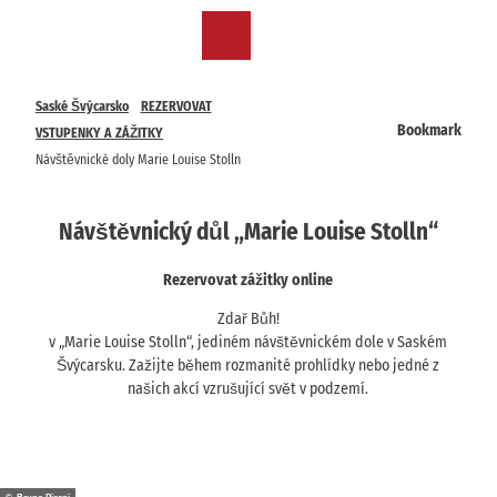
T
o
CZ
Bookmark
Search
Menu
c
list
o
n
Saské Švýcarsko
REZERVOVAT
t
Bookmark
VSTUPENKY A ZÁŽITKY
e
Návštěvnické doly Marie Louise Stolln
n
t
Návštěvnický důl „Marie Louise Stolln“
Rezervovat zážitky online
Zdař Bůh!
v „Marie Louise Stolln“, jediném návštěvnickém dole v Saském
Švýcarsku. Zažijte během rozmanité prohlídky nebo jedné z
našich akcí vzrušující svět v podzemí.