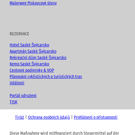
Malerweg Pískovcové útesy
REZERVACE
Hotel Saské Švýcarsko
Apartmán Saské Švýcarsko
Rekreační dům Saské Švýcarsko
Kemp Saské Švýcarsko
Cestovní podmínky & VOP
Plánování cyklistických a turistických tras
Události
Portál sdružení
TISK
Tiráž
Ochrana osobních údajů
Prohlášení o přístupnosti
Diese Maßnahme wird mitfinanziert durch Steuermittel auf der