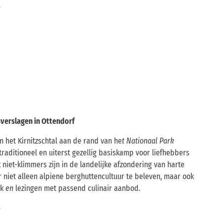
6
sverslagen in Ottendorf
 het Kirnitzschtal aan de rand van he
t Nationaal Park
traditioneel en uiterst gezellig basiskamp voor liefhebbers
 niet-klimmers zijn in de landelijke afzondering van harte
er niet alleen alpiene berghuttencultuur te beleven, maar ook
ek
en
lezingen met passend culinair aanbod.
6