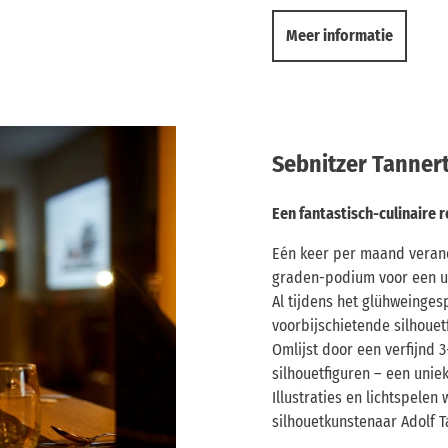
Meer informatie
Sebnitzer Tannert
Een fantastisch-culinaire 
Eén keer per maand verande
graden-podium voor een un
Al tijdens het glühweinges
voorbijschietende silhoue
Omlijst door een verfijnd
silhouetfiguren – een unie
Illustraties en lichtspele
silhouetkunstenaar Adolf T