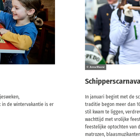
© Anna Meurer
Schipperscarnava
tjesweken,
In januari begint met de s
in de wintervakantie is er
traditie begon meer dan 10
stil kwam te liggen, verd
wachttijd met vrolijke fees
feestelijke optochten van d
matrozen, blaasmuzikanten 