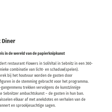
 Diner
reis in de wereld van de papierknipkunst
rt restaurant Flowers in SoliVital in Sebnitz in een 360-
ieke combinatie van licht- en schaduw(spelen).
prek bij het houtvuur worden de gasten door
tfiguren in de stemming gebracht voor het programma.
 3-gangenmenu trekken vervolgens de kunstzinnige
ke Sebnitzer ambachtskunst – de gasten in hun ban.
n wisselen elkaar af met anekdotes en verhalen van de
annert en sprookjesachtige sagen.