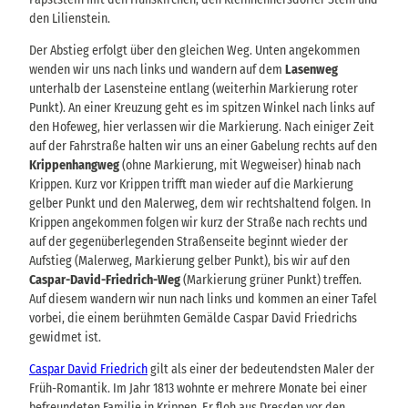
den Lilienstein.
Der Abstieg erfolgt über den gleichen Weg. Unten angekommen
wenden wir uns nach links und wandern auf dem
Lasenweg
unterhalb der Lasensteine entlang (weiterhin Markierung roter
Punkt). An einer Kreuzung geht es im spitzen Winkel nach links auf
den Hofeweg, hier verlassen wir die Markierung. Nach einiger Zeit
auf der Fahrstraße halten wir uns an einer Gabelung rechts auf den
Krippenhangweg
(ohne Markierung, mit Wegweiser) hinab nach
Krippen. Kurz vor Krippen trifft man wieder auf die Markierung
gelber Punkt und den Malerweg, dem wir rechtshaltend folgen. In
Krippen angekommen folgen wir kurz der Straße nach rechts und
auf der gegenüberlegenden Straßenseite beginnt wieder der
Aufstieg (Malerweg, Markierung gelber Punkt), bis wir auf den
Caspar-David-Friedrich-Weg
(Markierung grüner Punkt) treffen.
Auf diesem wandern wir nun nach links und kommen an einer Tafel
vorbei, die einem berühmten Gemälde Caspar David Friedrichs
gewidmet ist.
Caspar David Friedrich
gilt als einer der bedeutendsten Maler der
Früh-Romantik. Im Jahr 1813 wohnte er mehrere Monate bei einer
befreundeten Familie in Krippen. Er floh aus Dresden vor den