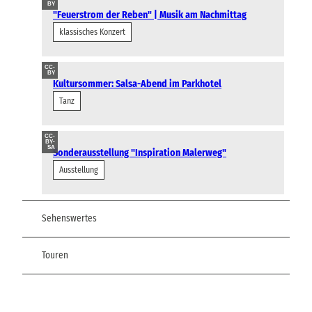
BY
"Feuerstrom der Reben" | Musik am Nachmittag
klassisches Konzert
CC-
BY
Kultursommer: Salsa-Abend im Parkhotel
Tanz
CC-
BY-
SA
Sonderausstellung "Inspiration Malerweg"
Ausstellung
Sehenswertes
Touren