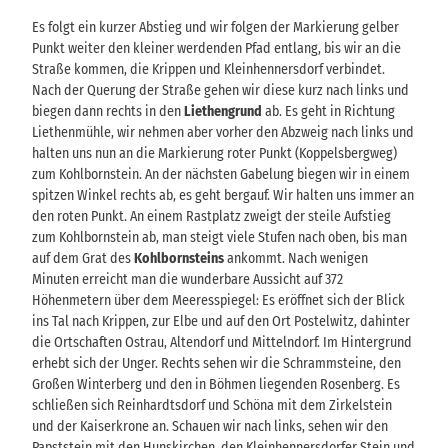
Es folgt ein kurzer Abstieg und wir folgen der Markierung gelber
Punkt weiter den kleiner werdenden Pfad entlang, bis wir an die
Straße kommen, die Krippen und Kleinhennersdorf verbindet.
Nach der Querung der Straße gehen wir diese kurz nach links und
biegen dann rechts in den
Liethengrund
ab. Es geht in Richtung
Liethenmühle, wir nehmen aber vorher den Abzweig nach links und
halten uns nun an die Markierung roter Punkt (Koppelsbergweg)
zum Kohlbornstein. An der nächsten Gabelung biegen wir in einem
spitzen Winkel rechts ab, es geht bergauf. Wir halten uns immer an
den roten Punkt. An einem Rastplatz zweigt der steile Aufstieg
zum Kohlbornstein ab, man steigt viele Stufen nach oben, bis man
auf dem Grat des
Kohlbornsteins
ankommt. Nach wenigen
Minuten erreicht man die wunderbare Aussicht auf 372
Höhenmetern über dem Meeresspiegel: Es eröffnet sich der Blick
ins Tal nach Krippen, zur Elbe und auf den Ort Postelwitz, dahinter
die Ortschaften Ostrau, Altendorf und Mittelndorf. Im Hintergrund
erhebt sich der Unger. Rechts sehen wir die Schrammsteine, den
Großen Winterberg und den in Böhmen liegenden Rosenberg. Es
schließen sich Reinhardtsdorf und Schöna mit dem Zirkelstein
und der Kaiserkrone an. Schauen wir nach links, sehen wir den
Papststein mit den Hunskirchen, den Kleinhennersdorfer Stein und