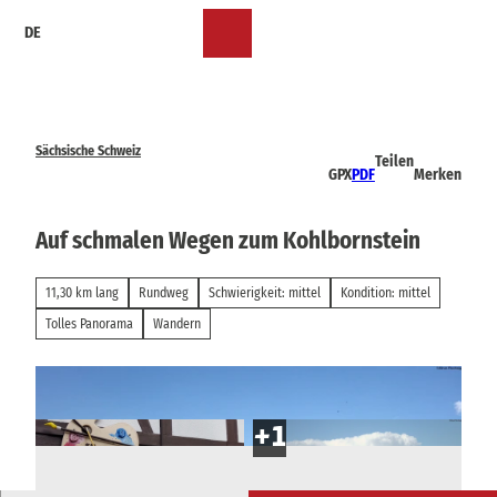
Z
DE
u
Merkzettel
Suche
Menü
m
I
n
h
a
Sächsische Schweiz
Teilen
l
GPX
PDF
Merken
t
Auf schmalen Wegen zum Kohlbornstein
11,30 km lang
Rundweg
Schwierigkeit: mittel
Kondition: mittel
Tolles Panorama
Wandern