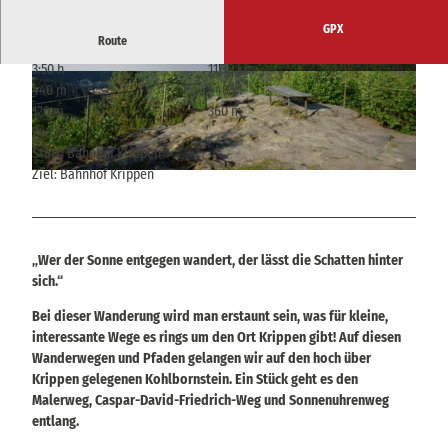
GPX
Route
3:50 h
11,30 km
© Alrun Flechsig
© Alrun Flechsig
440 m
440 m
120 m
360 m
240 m
Start: Bahnhof Krippen
Ziel: Bahnhof Krippen
© Alrun Flechsig, Tourismusverband Sächsische Schweiz
„Wer der Sonne entgegen wandert, der lässt die Schatten hinter
sich.“
Bei dieser Wanderung wird man erstaunt sein, was für kleine,
interessante Wege es rings um den Ort Krippen gibt! Auf diesen
Wanderwegen und Pfaden gelangen wir auf den hoch über
Krippen gelegenen Kohlbornstein. Ein Stück geht es den
Malerweg, Caspar-David-Friedrich-Weg und Sonnenuhrenweg
entlang.