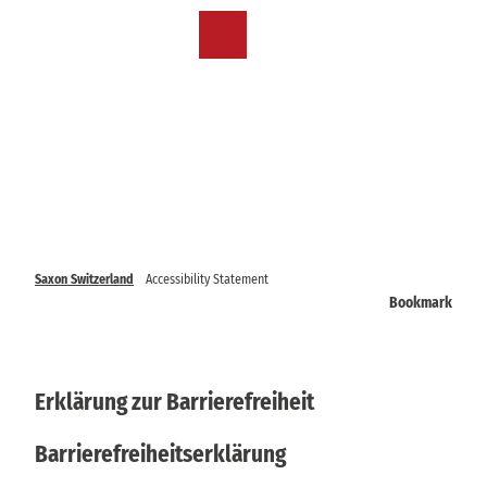
T
o
EN
Bookmark
Search
Menu
c
list
o
n
t
e
n
t
Saxon Switzerland
Accessibility Statement
Bookmark
Erklärung zur Barrierefreiheit
Barrierefreiheitserklärung