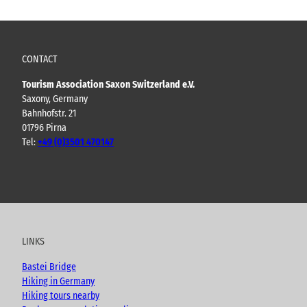
CONTACT
Tourism Association Saxon Switzerland e.V.
Saxony, Germany
Bahnhofstr. 21
01796 Pirna
Tel:
+49 (0)3501 470147
Y
F
I
B
o
a
n
l
u
c
s
o
t
e
t
g
u
b
a
LINKS
b
o
g
e
o
r
Bastei Bridge
k
a
Hiking in Germany
m
Hiking tours nearby