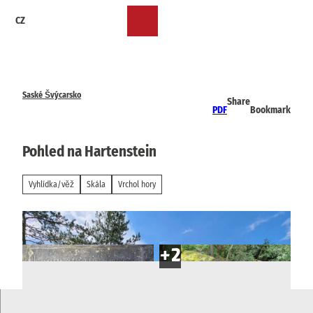
T
CZ
o
Bookmark
Search
Menu
c
list
o
n
t
e
Saské Švýcarsko
Share
n
PDF
Bookmark
t
Pohled na Hartenstein
Vyhlídka/věž
Skála
Vrchol hory