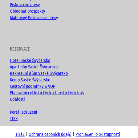
Pískovcové útesy
Objednat prospekty
Malerweg Pískovcové útesy
REZERVACE
Hotel Saské Švýcarsko
Apartmán Saské Švýcarsko
Rekreační dům Saské Švýcarsko
Kemp Saské Švýcarsko
Cestovní podmínky & VOP
Plánování cyklistických a turistických tras
Události
Portál sdružení
TISK
Tiráž
Ochrana osobních údajů
Prohlášení o přístupnosti