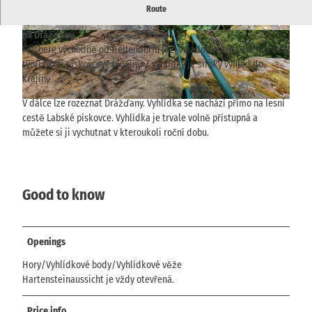
Z vyhlídky na skále Hartenstein východně od Hellendorfu je
Route
výhled na údolí Gottleuba, Markersbach a za jasného počasí až
na Drážďany.
© via
www.saechsische-schweiz.de
, Yvonne Brü
© via
www.saechsische-schweiz.de
, Yvonne Brü
ckner |
CC-BY-SA
ckner |
CC-BY-SA
Felsberg východně od Hellendorfu leží v nadmořské výšce 543 m a
tvoří okraj pískovcové plošiny. Z vyhlídky je široký výhled do
krajiny.
V dálce lze rozeznat Drážďany. Vyhlídka se nachází přímo na lesní
© via
www.saechsische-schweiz.de
, Yvonne Brückner |
CC-BY-SA
cestě Labské pískovce. Vyhlídka je trvale volně přístupná a
můžete si ji vychutnat v kteroukoli roční dobu.
Good to know
Openings
Hory/Vyhlídkové body/Vyhlídkové věže
Hartensteinaussicht je vždy otevřená.
Price info