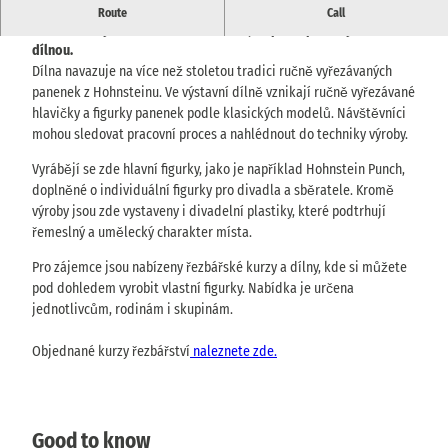
Řezbářská dílna v Hohnsteinu na výrobu tradičních
Route
Call
hohnsteinských ručních loutek s veřejně přístupnou výstavní
dílnou.
Dílna navazuje na více než stoletou tradici ručně vyřezávaných
panenek z Hohnsteinu. Ve výstavní dílně vznikají ručně vyřezávané
hlavičky a figurky panenek podle klasických modelů. Návštěvníci
mohou sledovat pracovní proces a nahlédnout do techniky výroby.
Vyrábějí se zde hlavní figurky, jako je například Hohnstein Punch,
doplněné o individuální figurky pro divadla a sběratele. Kromě
výroby jsou zde vystaveny i divadelní plastiky, které podtrhují
řemeslný a umělecký charakter místa.
Pro zájemce jsou nabízeny řezbářské kurzy a dílny, kde si můžete
pod dohledem vyrobit vlastní figurky. Nabídka je určena
jednotlivcům, rodinám i skupinám.
Objednané kurzy řezbářství
naleznete zde.
Good to know