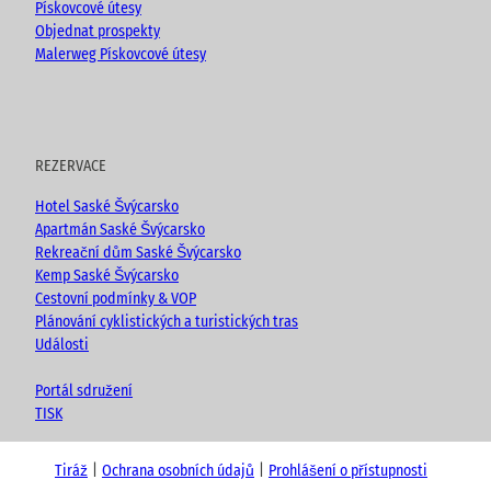
Pískovcové útesy
Objednat prospekty
Malerweg Pískovcové útesy
REZERVACE
Hotel Saské Švýcarsko
Apartmán Saské Švýcarsko
Rekreační dům Saské Švýcarsko
Kemp Saské Švýcarsko
Cestovní podmínky & VOP
Plánování cyklistických a turistických tras
Události
Portál sdružení
TISK
Tiráž
Ochrana osobních údajů
Prohlášení o přístupnosti