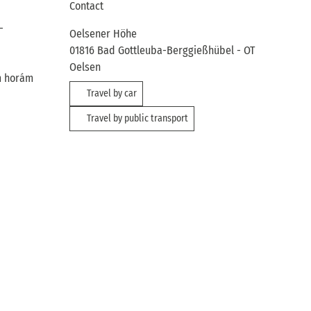
Contact
-
Oelsener Höhe
01816
Bad Gottleuba-Berggießhübel
- OT
Oelsen
ým horám
Travel by car
Travel by public transport