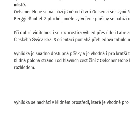
místě.
Oelsener Höhe se nachází jižně od čtvrti Oelsen a se svými 6
Berggießhübel. Z ploché, uměle vytvořené plošiny se nabízí
Při dobré viditelnosti se rozprostírá výhled přes údolí Lab
Českého Švýcarska. S orientací pomáhá přehledová tabule n
Vyhlídka je snadno dostupná pěšky a je vhodná i pro kratší túr
Klidná poloha stranou od hlavních cest činí z Oelsener Höhe 
rozhledem.
Vyhlídka se nachází v klidném prostředí, které je vhodné pro 