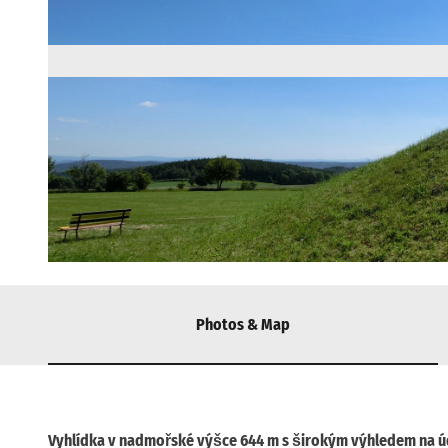
© via
www.saechsische-schweiz.de
, KBGBH |
CC-BY-SA
Photos & Map
Vyhlídka v nadmořské výšce 644 m s širokým výhledem na ú