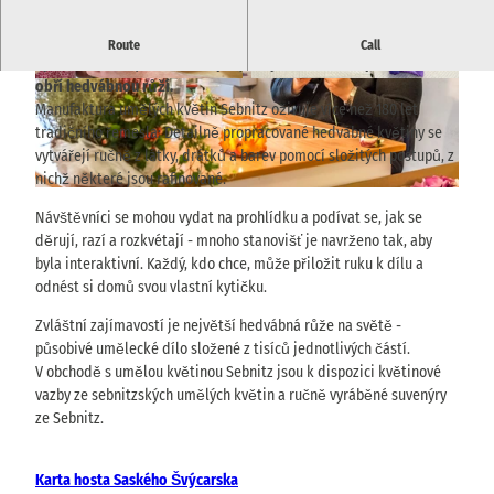
Tradiční manufaktura na hedvábné květiny v Sebnitz s živou
Route
Call
výstavní dílnou, kreativním praktickým koutkem a působivou
obří hedvábnou růží.
© TVSSW, Yvonne Brückner |
CC-BY
© TVSSW, Yvonne Brückner |
CC-BY
Manufaktura umělých květin Sebnitz oživuje více než 180 let
tradičního řemesla: Detailně propracované hedvábné květiny se
vytvářejí ručně z látky, drátků a barev pomocí složitých postupů, z
nichž některé jsou rafinované.
© Achim Meurer |
CC-BY-SA
Návštěvníci se mohou vydat na prohlídku a podívat se, jak se
děrují, razí a rozkvétají - mnoho stanovišť je navrženo tak, aby
byla interaktivní. Každý, kdo chce, může přiložit ruku k dílu a
odnést si domů svou vlastní kytičku.
Zvláštní zajímavostí je největší hedvábná růže na světě -
působivé umělecké dílo složené z tisíců jednotlivých částí.
V obchodě s umělou květinou Sebnitz jsou k dispozici květinové
vazby ze sebnitzských umělých květin a ručně vyráběné suvenýry
ze Sebnitz.
Karta hosta Saského Švýcarska