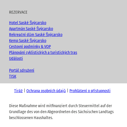
REZERVACE
Hotel Saské Švýcarsko
Apartmán Saské Švýcarsko
Rekreační dům Saské Švýcarsko
Kemp Saské Švýcarsko
Cestovní podmínky & VOP
Plánování cyklistických a turistických tras
Události
Portál sdružení
TISK
Tiráž
Ochrana osobních údajů
Prohlášení o přístupnosti
Diese Maßnahme wird mitfinanziert durch Steuermittel auf der
Grundlage des von den Abgeordneten des Sächsischen Landtags
beschlossenen Haushaltes.