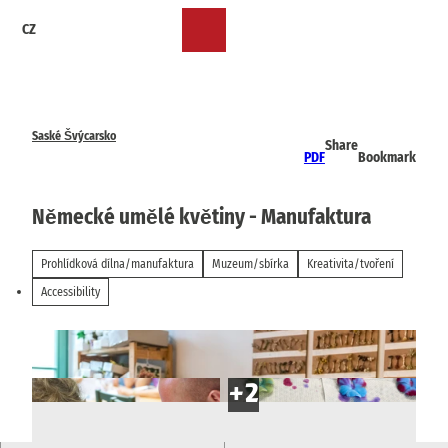
T
CZ
o
Bookmark
Search
Menu
c
list
o
n
t
e
Saské Švýcarsko
Share
n
PDF
Bookmark
t
Německé umělé květiny - Manufaktura
Prohlídková dílna/manufaktura
Muzeum/sbírka
Kreativita/tvoření
Accessibility