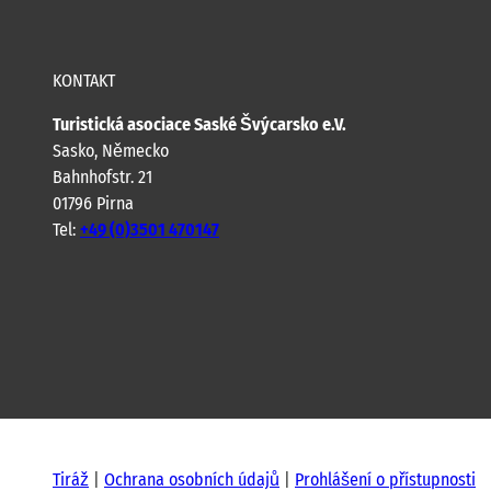
KONTAKT
Turistická asociace Saské Švýcarsko e.V.
Sasko, Německo
Bahnhofstr. 21
01796 Pirna
Tel:
+49 (0)3501 470147
Y
F
I
B
o
a
n
l
u
c
s
o
t
e
t
g
u
b
a
b
o
g
e
o
r
k
a
Tiráž
Ochrana osobních údajů
Prohlášení o přístupnosti