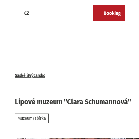
T
o
CZ
Booking
Calendar
Bookmark
Search
Menu
c
list
o
n
t
e
n
t
Saské Švýcarsko
Lipové muzeum "Clara Schumannová"
Muzeum/sbírka