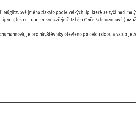
Müglitz. Své jméno získalo podle velkých lip, které se tyčí nad mal
 lípách, historii obce a samozřejmě také o Claře Schumannové (man
 Schumannová, je pro návštěvníky otevřeno po celou dobu a vstup je 