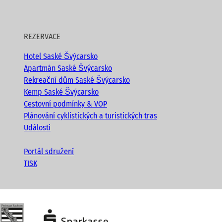
REZERVACE
Hotel Saské Švýcarsko
Apartmán Saské Švýcarsko
Rekreační dům Saské Švýcarsko
Kemp Saské Švýcarsko
Cestovní podmínky & VOP
Plánování cyklistických a turistických tras
Události
Portál sdružení
TISK