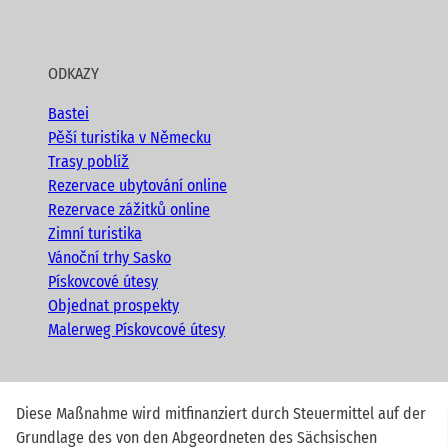
ODKAZY
Bastei
Pěší turistika v Německu
Trasy poblíž
Rezervace ubytování online
Rezervace zážitků online
Zimní turistika
Vánoční trhy Sasko
Pískovcové útesy
Objednat prospekty
Malerweg Pískovcové útesy
Diese Maßnahme wird mitfinanziert durch Steuermittel auf der
Grundlage des von den Abgeordneten des Sächsischen