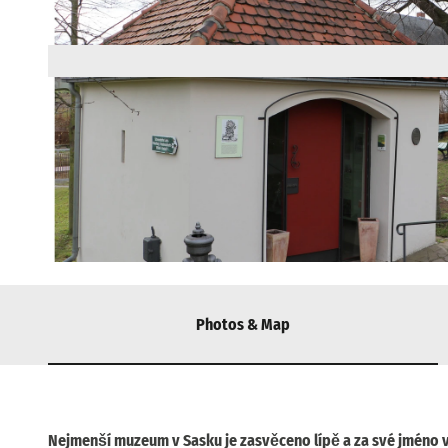
© Heimatverein Maxen e.V., Dieter Kunze |
CC-BY-SA
Photos & Map
Nejmenší muzeum v Sasku je zasvěceno lípě a za své jméno v