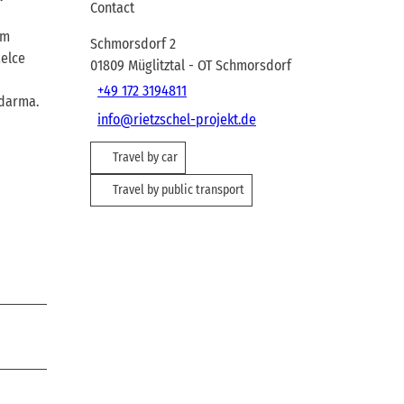
Contact
ým
Schmorsdorf 2
želce
01809
Müglitztal
- OT Schmorsdorf
+49 172 3194811
zdarma.
info@rietzschel-projekt.de
Travel by car
Travel by public transport