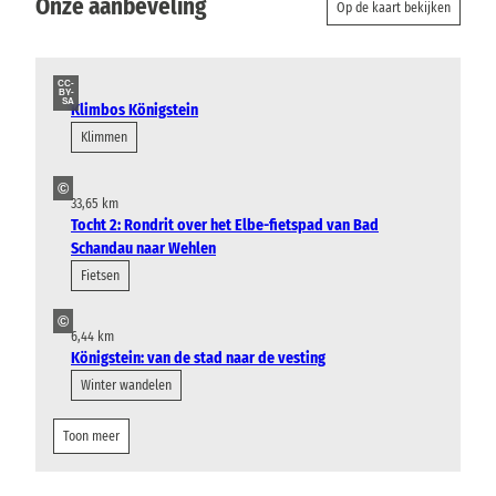
Onze aanbeveling
Op de kaart bekijken
CC-
BY-
SA
Klimbos Königstein
Klimmen
©
33,65 km
Tocht 2: Rondrit over het Elbe-fietspad van Bad
Schandau naar Wehlen
Fietsen
©
6,44 km
Königstein: van de stad naar de vesting
Winter wandelen
Toon meer