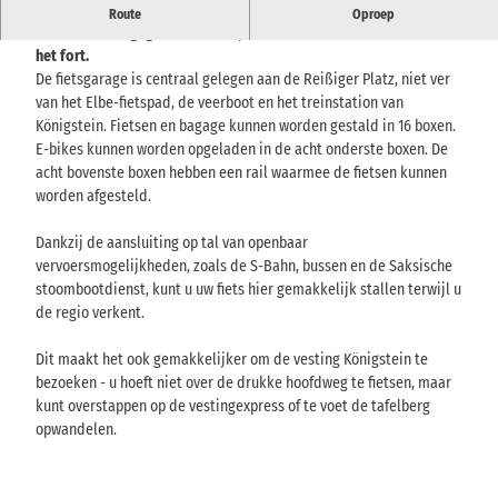
De fietsgarage van Königstein biedt fietsers een veilige plek om
Route
Oproep
hun fiets en bagage te stallen tijdens een bezoek aan de stad en
het fort.
De fietsgarage is centraal gelegen aan de Reißiger Platz, niet ver
van het Elbe-fietspad, de veerboot en het treinstation van
Königstein. Fietsen en bagage kunnen worden gestald in 16 boxen.
E-bikes kunnen worden opgeladen in de acht onderste boxen. De
acht bovenste boxen hebben een rail waarmee de fietsen kunnen
worden afgesteld.
Dankzij de aansluiting op tal van openbaar
vervoersmogelijkheden, zoals de S-Bahn, bussen en de Saksische
stoombootdienst, kunt u uw fiets hier gemakkelijk stallen terwijl u
de regio verkent.
Dit maakt het ook gemakkelijker om de vesting Königstein te
bezoeken - u hoeft niet over de drukke hoofdweg te fietsen, maar
kunt overstappen op de vestingexpress of te voet de tafelberg
opwandelen.