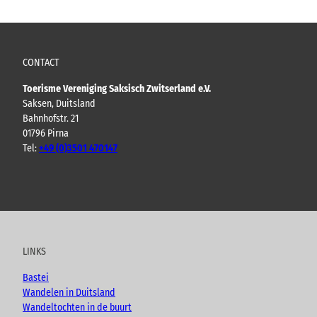
CONTACT
Toerisme Vereniging Saksisch Zwitserland e.V.
Saksen, Duitsland
Bahnhofstr. 21
01796 Pirna
Tel:
+49 (0)3501 470147
Y
F
I
B
o
a
n
l
u
c
s
o
t
e
t
g
u
b
a
LINKS
b
o
g
e
o
r
Bastei
k
a
Wandelen in Duitsland
m
Wandeltochten in de buurt