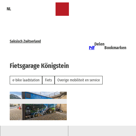
T
NL
o
Bookmark
Zoeken
Menu
c
lijst
o
n
t
e
Saksisch Zwitserland
Delen
n
Pdf
Bookmarken
t
Fietsgarage Königstein
e-bike laadstation
Fiets
Overige mobiliteit en service
© via
www.saechsische-schweiz.de
, Heike Grun
ow |
CC-BY