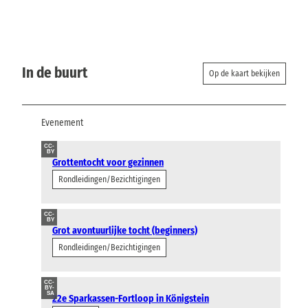
In de buurt
Op de kaart bekijken
Evenement
CC-
BY
Grottentocht voor gezinnen
Rondleidingen/Bezichtigingen
CC-
BY
Grot avontuurlijke tocht (beginners)
Rondleidingen/Bezichtigingen
CC-
BY-
SA
22e Sparkassen-Fortloop in Königstein