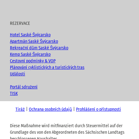
REZERVACE
Hotel Saské Švýcarsko
Apartmán Saské Švýcarsko
Rekreační dům Saské Švýcarsko
Kemp Saské Švýcarsko
Cestovní podmínky & VOP
Plánování cyklistických a turistických tras
Události
Portál sdružení
TISK
Tiráž
Ochrana osobních údajů
Prohlášení o přístupnosti
Diese Maßnahme wird mitfinanziert durch Steuermittel auf der
Grundlage des von den Abgeordneten des Sächsischen Landtags
beschlossenen Haushaltes.