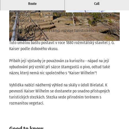
Působivá vyhlídka s malou budovou v údolí Bielatal.
Route
Call
Pevnost císaře Viléma byla postavena v roce 1880 jako pískovcová
vyhlídková plošina. Nachází se nad údolím Bielatal a připomíná
© via
www.saechsische-schweiz.de
, Hans Finear
© TVSSW, Yvonne Brückner |
CC-BY-SA
t |
CC-BY-SA
malý hradní komplex.
Komplex byl vybudován v rámci rozvoje turistického ruchu v údolí
Bielatal.
Tuto umělou baštu postavil v roce 1880 rožmitálský stavitel J. G.
© TVSSW, Hans Fineart |
CC-BY
Kaiser podle dobového vkusu.
Příběh její výstavby je považován za kuriozitu - nápad na její
vybudování prý vznikl při sázce štamgastů o pivo, odtud také
název, který nemá nic společného s "Kaiser Wilhelm"!
Vyhlídka nabízí nádherný výhled na skály v údolí Bielatal. K
pevnosti Kaiser Wilhelm se dostanete po snadno přístupných
turistických stezkách. Stezka vede přírodním terénem s
rozmanitou vegetací.
Good to know