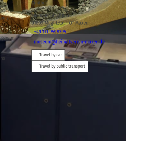
Contact
Maxener Straße 71
tvu z
01809
Müglitztal
- OT Maxen
+49 171 9598395
 význam
museum@heimatverein-maxen.de
Travel by car
ans
Travel by public transport