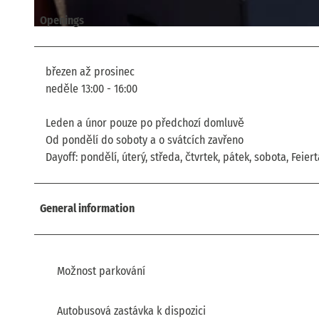
Openings
© Heimatmuseum Maxen e.V., Elke Bunk |
CC-BY-SA
březen až prosinec
neděle 13:00 - 16:00
Leden a únor pouze po předchozí domluvě
Od pondělí do soboty a o svátcích zavřeno
Dayoff: pondělí, úterý, středa, čtvrtek, pátek, sobota, Feier
General information
Možnost parkování
Autobusová zastávka k dispozici