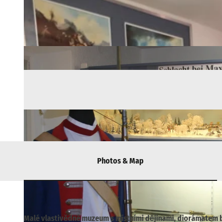
Photos & Map
Malé vlastivědné muzeum s místními dějinami, diorámatem bi