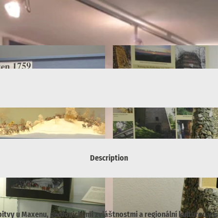
Description
tvy u Maxenu, geologickými zvláštnostmi a regionální kulturou v ú