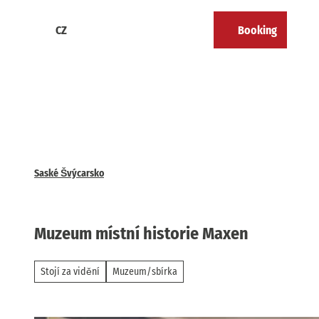
T
o
CZ
Booking
Calendar
Bookmark
Search
Menu
c
list
o
n
t
e
n
t
Saské Švýcarsko
Muzeum místní historie Maxen
Stojí za vidění
Muzeum/sbírka