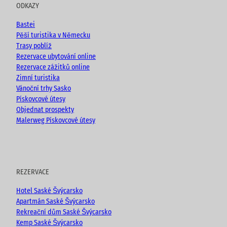
u
b
a
ODKAZY
b
o
g
e
o
r
Bastei
k
a
Pěší turistika v Německu
m
Trasy poblíž
Rezervace ubytování online
Rezervace zážitků online
Zimní turistika
Vánoční trhy Sasko
Pískovcové útesy
Objednat prospekty
Malerweg Pískovcové útesy
REZERVACE
Hotel Saské Švýcarsko
Apartmán Saské Švýcarsko
Rekreační dům Saské Švýcarsko
Kemp Saské Švýcarsko