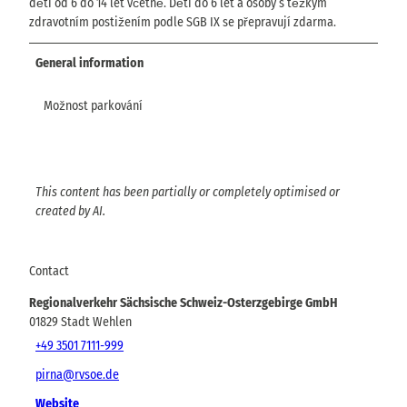
děti od 6 do 14 let včetně. Děti do 6 let a osoby s těžkým
zdravotním postižením podle SGB IX se přepravují zdarma.
General information
Možnost parkování
This content has been partially or completely optimised or
created by AI.
Contact
Regionalverkehr Sächsische Schweiz-Osterzgebirge GmbH
01829
Stadt Wehlen
+49 3501 7111-999
pirna@rvsoe.de
Website