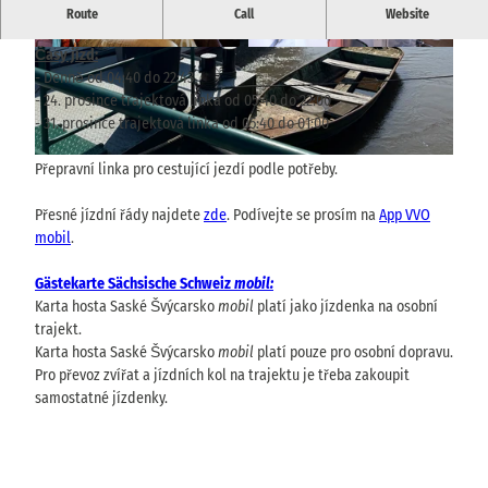
Osobní přívoz mezi stanicemi Stadt Wehlen "Fährstelle am
Route
Call
Website
Markt" a Stadt Wehlen "Fährstelle am Bahnhof" (OT Pötzscha)
Časy jízd:
© via
www.saechsische-schweiz.de
, Florian Tryk
© via
www.saechsische-schweiz.de
, Florian Tryk
owski |
CC-BY-SA
owski |
CC-BY-SA
- Denně od 04:40 do 22:43
- 24. prosince trajektová linka od 05:40 do 22:00
- 31. prosince trajektová linka od 05:40 do 01:00
© TVSSW, Emily Wolf |
CC-BY
Přepravní linka pro cestující jezdí podle potřeby.
Přesné jízdní řády najdete
zde
. Podívejte se prosím na
App VVO
mobil
.
Gästekarte Sächsische Schweiz
mobil:
Karta hosta Saské Švýcarsko
mobil
platí jako jízdenka na osobní
trajekt.
Karta hosta Saské Švýcarsko
mobil
platí pouze pro osobní dopravu.
Pro převoz zvířat a jízdních kol na trajektu je třeba zakoupit
samostatné jízdenky.