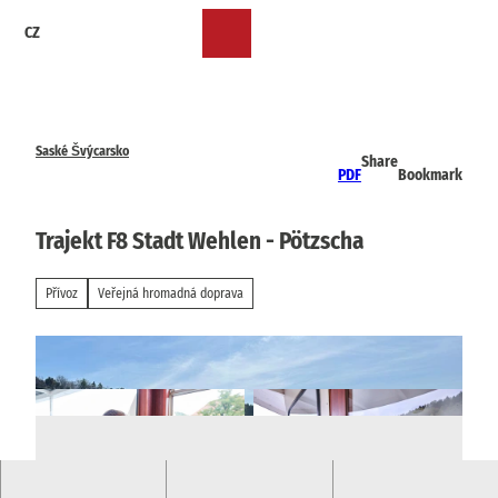
T
CZ
o
Bookmark
Search
Menu
c
list
o
n
t
e
Saské Švýcarsko
Share
n
PDF
Bookmark
t
Trajekt F8 Stadt Wehlen - Pötzscha
Přívoz
Veřejná hromadná doprava