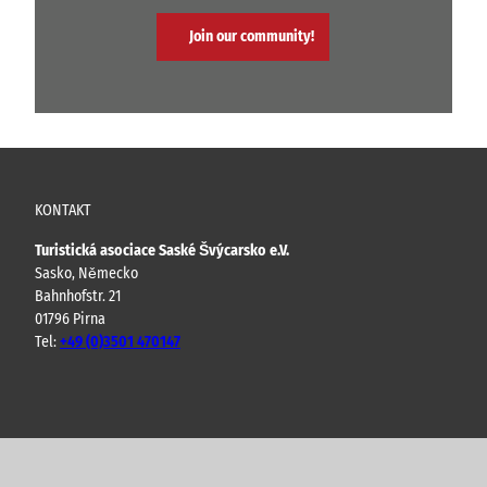
Join our community!
KONTAKT
Turistická asociace Saské Švýcarsko e.V.
Sasko, Německo
Bahnhofstr. 21
01796 Pirna
Tel:
+49 (0)3501 470147
Y
F
I
B
o
a
n
l
u
c
s
o
t
e
t
g