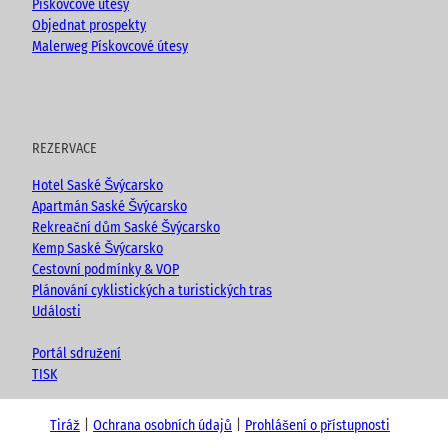
Pískovcové útesy
Objednat prospekty
Malerweg Pískovcové útesy
REZERVACE
Hotel Saské Švýcarsko
Apartmán Saské Švýcarsko
Rekreační dům Saské Švýcarsko
Kemp Saské Švýcarsko
Cestovní podmínky & VOP
Plánování cyklistických a turistických tras
Události
Portál sdružení
TISK
Tiráž
Ochrana osobních údajů
Prohlášení o přístupnosti