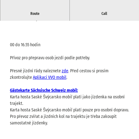
Osobní přívoz mezi parkovištěm u Pirny Labe a přívozním
Route
Call
nádražím v Copitzu
00 do 16.55 hodin
Přívoz pro přepravu osob jezdí podle potřeby.
Přesné jízdní řády naleznete
zde
. Před cestou si prosím
zkontrolujte
Aplikaci VVO mobil
.
Gästekarte Sächsische Schweiz
mobil:
Karta hosta Saské Švýcarsko
mobil
platí jako jízdenka na osobní
trajekt.
Karta hosta Saské Švýcarsko
mobil
platí pouze pro osobní dopravu.
Pro převoz zvířat a jízdních kol na trajektu je třeba zakoupit
samostatné jízdenky.