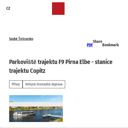
T
CZ
o
Bookmark
Search
Menu
c
list
o
n
t
e
Saské Švýcarsko
Share
n
PDF
Bookmark
t
Parkoviště trajektu F9 Pirna Elbe - stanice
trajektu Copitz
Přívoz
Veřejná hromadná doprava
© via
www.saechsische-schweiz.de
, AnnaMeure
r |
CC-BY-SA