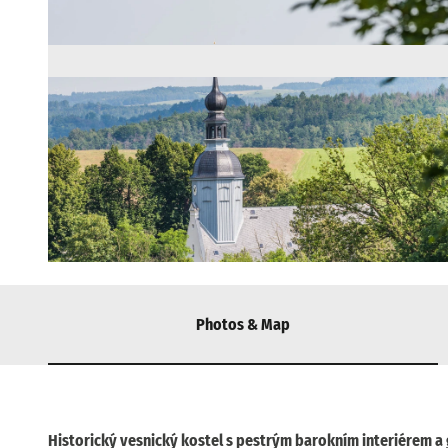
© TVSSW, Sebastian Thiel |
CC-BY-SA
Photos & Map
Historický vesnický kostel s pestrým barokním interiérem a