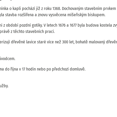
zmínka o kapli pochází již z roku 1368. Dochovaným stavebním prvkem 
byla stavba rozšířena a znovu vysvěcena míšeňským biskupem.
mi z období pozdní gotiky. V letech 1676 a 1677 byla budova kostela z
rávě z těchto stavebních prací.
izují dřevěné lavice staré více než 300 let, bohatě malovaný dřevě
růvodcem.
na do října v 17 hodin nebo po předchozí domluvě.
užby.