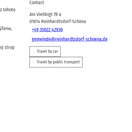
Contact
z tohoto
Am Viehbigt 78 a
01814
Reinhardtsdorf-Schöna
výšena,
+49 35022 42936
gemeinde@reinhardtsdorf-schoena.de
ný strop
Travel by car
Travel by public transport