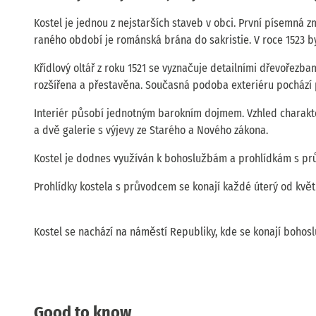
Kostel je jednou z nejstarších staveb v obci. První písemná 
raného období je románská brána do sakristie. V roce 1523 
Křídlový oltář z roku 1521 se vyznačuje detailními dřevořezba
rozšířena a přestavěna. Současná podoba exteriéru pochází p
Interiér působí jednotným barokním dojmem. Vzhled charakter
a dvě galerie s výjevy ze Starého a Nového zákona.
Kostel je dodnes využíván k bohoslužbám a prohlídkám s p
Prohlídky kostela s průvodcem se konají každé úterý od květ
Kostel se nachází na náměstí Republiky, kde se konají bohosl
Good to know