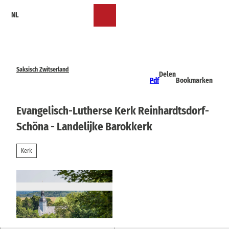
T
NL
o
Bookmark
Zoeken
Menu
c
lijst
o
n
t
e
Saksisch Zwitserland
Delen
n
Pdf
Bookmarken
t
Evangelisch-Lutherse Kerk Reinhardtsdorf-
Schöna - Landelijke Barokkerk
Kerk
© TVSSW, Sebastian Thiel |
CC-BY-SA