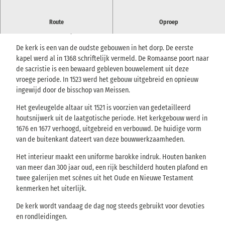
Historische dorpskerk met kleurrijk barokinterieur en gotisch
Route
Oproep
altaarstuk in de wijk Reinhardtsdorf.
De kerk is een van de oudste gebouwen in het dorp. De eerste
kapel werd al in 1368 schriftelijk vermeld. De Romaanse poort naar
de sacristie is een bewaard gebleven bouwelement uit deze
vroege periode. In 1523 werd het gebouw uitgebreid en opnieuw
ingewijd door de bisschop van Meissen.
Het gevleugelde altaar uit 1521 is voorzien van gedetailleerd
houtsnijwerk uit de laatgotische periode. Het kerkgebouw werd in
1676 en 1677 verhoogd, uitgebreid en verbouwd. De huidige vorm
van de buitenkant dateert van deze bouwwerkzaamheden.
Het interieur maakt een uniforme barokke indruk. Houten banken
van meer dan 300 jaar oud, een rijk beschilderd houten plafond en
twee galerijen met scènes uit het Oude en Nieuwe Testament
kenmerken het uiterlijk.
De kerk wordt vandaag de dag nog steeds gebruikt voor devoties
en rondleidingen.