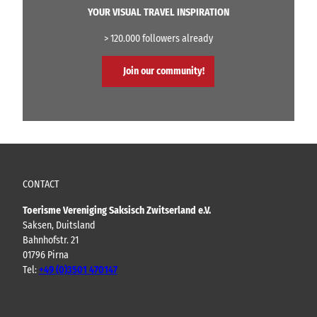
YOUR VISUAL TRAVEL INSPIRATION
> 120.000 followers already
Join our community!
CONTACT
Toerisme Vereniging Saksisch Zwitserland e.V.
Saksen, Duitsland
Bahnhofstr. 21
01796 Pirna
Tel:
+49 (0)3501 470147
Y
F
I
B