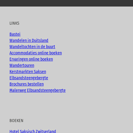
o
a
n
l
u
c
s
o
t
e
t
g
u
b
a
LINKS
b
o
g
e
o
r
Bastei
k
a
Wandelen in Duitsland
m
Wandeltochten in de buurt
Accommodaties online boeken
Ervaringen online boeken
Wandertouren
Kerstmarkten Saksen
Elbsandsteengebergte
Brochures bestellen
Malerweg Elbsandsteengebergte
BOEKEN
Hotel Saksisch Zwitserland