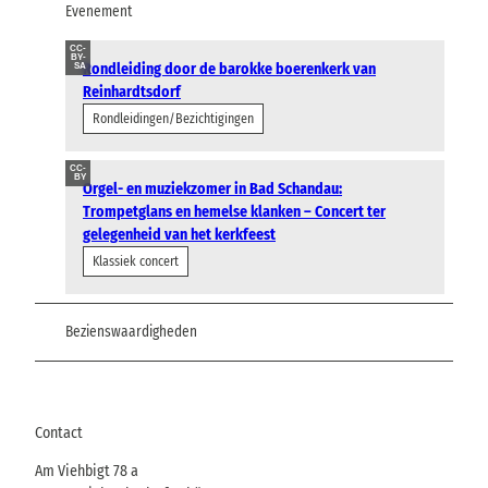
Evenement
CC-
BY-
Rondleiding door de barokke boerenkerk van
SA
Reinhardtsdorf
Rondleidingen/Bezichtigingen
CC-
BY
Orgel- en muziekzomer in Bad Schandau:
Trompetglans en hemelse klanken – Concert ter
gelegenheid van het kerkfeest
Klassiek concert
Bezienswaardigheden
Contact
Am Viehbigt 78 a