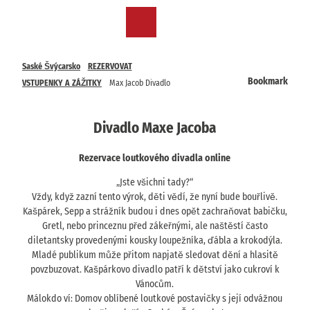
T
o
CZ
Bookmark
Search
Menu
c
list
o
n
Saské Švýcarsko
REZERVOVAT
t
Bookmark
VSTUPENKY A ZÁŽITKY
Max Jacob Divadlo
e
n
t
Divadlo Maxe Jacoba
Rezervace loutkového divadla online
„Jste všichni tady?“
Vždy, když zazní tento výrok, děti vědí, že nyní bude bouřlivě.
Kašpárek, Sepp a strážník budou i dnes opět zachraňovat babičku,
Gretl, nebo princeznu před zákeřnými, ale naštěstí často
diletantsky provedenými kousky loupežníka, ďábla a krokodýla.
Mladé publikum může přitom napjatě sledovat dění a hlasitě
povzbuzovat. Kašpárkovo divadlo patří k dětství jako cukroví k
Vánocům.
Málokdo ví: Domov oblíbené loutkové postavičky s její odvážnou