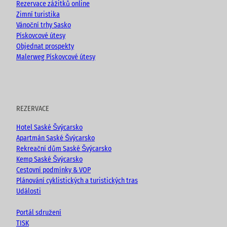
Rezervace zážitků online
Zimní turistika
Vánoční trhy Sasko
Pískovcové útesy
Objednat prospekty
Malerweg Pískovcové útesy
REZERVACE
Hotel Saské Švýcarsko
Apartmán Saské Švýcarsko
Rekreační dům Saské Švýcarsko
Kemp Saské Švýcarsko
Cestovní podmínky & VOP
Plánování cyklistických a turistických tras
Události
Portál sdružení
TISK