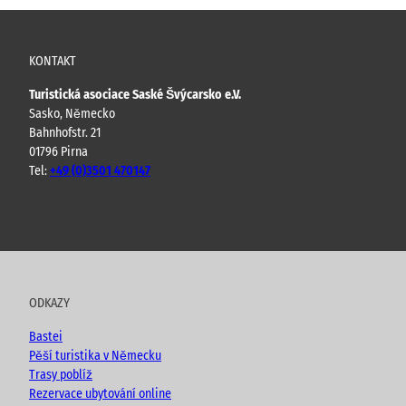
KONTAKT
Turistická asociace Saské Švýcarsko e.V.
Sasko, Německo
Bahnhofstr. 21
01796 Pirna
Tel:
+49 (0)3501 470147
Y
F
I
B
o
a
n
l
u
c
s
o
t
e
t
g
u
b
a
ODKAZY
b
o
g
e
o
r
Bastei
k
a
Pěší turistika v Německu
m
Trasy poblíž
Rezervace ubytování online