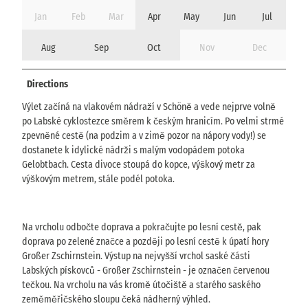
Jan
Feb
Mar
Apr
May
Jun
Jul
Aug
Sep
Oct
Nov
Dec
Directions
Výlet začíná na vlakovém nádraží v Schöně a vede nejprve volně
po Labské cyklostezce směrem k českým hranicím. Po velmi strmé
zpevněné cestě (na podzim a v zimě pozor na nápory vody!) se
dostanete k idylické nádrži s malým vodopádem potoka
Gelobtbach. Cesta divoce stoupá do kopce, výškový metr za
výškovým metrem, stále podél potoka.
Na vrcholu odbočte doprava a pokračujte po lesní cestě, pak
doprava po zelené značce a později po lesní cestě k úpatí hory
Großer Zschirnstein. Výstup na nejvyšší vrchol saské části
Labských pískovců - Großer Zschirnstein - je označen červenou
tečkou. Na vrcholu na vás kromě útočiště a starého saského
zeměměřičského sloupu čeká nádherný výhled.