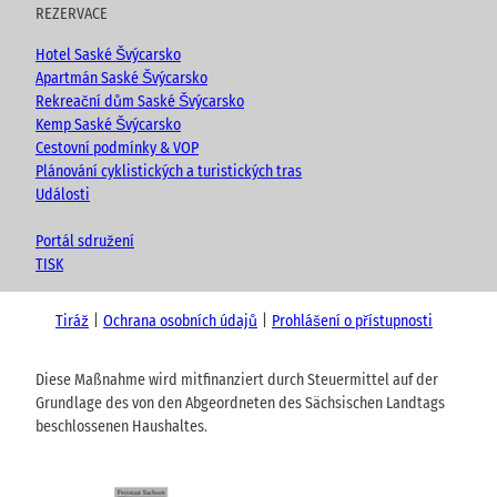
REZERVACE
Hotel Saské Švýcarsko
Apartmán Saské Švýcarsko
Rekreační dům Saské Švýcarsko
Kemp Saské Švýcarsko
Cestovní podmínky & VOP
Plánování cyklistických a turistických tras
Události
Portál sdružení
TISK
Tiráž
Ochrana osobních údajů
Prohlášení o přístupnosti
Diese Maßnahme wird mitfinanziert durch Steuermittel auf der
Grundlage des von den Abgeordneten des Sächsischen Landtags
beschlossenen Haushaltes.