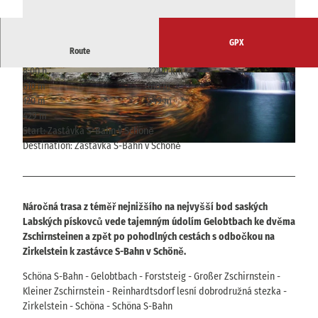
GPX
Route
8:00 h
22.00 km
© Yvonne Brückner, Tourismusverband Sächsis
© Yvonne Brückner, Tourismusverband Sächsis
610 m
610 m
che Schweiz
che Schweiz
120 m
549 m
429 m
Start: Zastávka S-Bahn v Schöně
Destination: Zastávka S-Bahn v Schöně
© Rico Richter, Tourismusverband Sächsische Schweiz
Náročná trasa z téměř nejnižšího na nejvyšší bod saských
Labských pískovců vede tajemným údolím Gelobtbach ke dvěma
Zschirnsteinen a zpět po pohodlných cestách s odbočkou na
Zirkelstein k zastávce S-Bahn v Schöně.
Schöna S-Bahn - Gelobtbach - Forststeig - Großer Zschirnstein -
Kleiner Zschirnstein - Reinhardtsdorf lesní dobrodružná stezka -
Zirkelstein - Schöna - Schöna S-Bahn