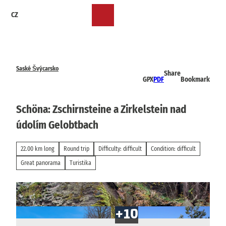
T
CZ
o
Bookmark
Search
Menu
c
list
o
n
t
e
Saské Švýcarsko
Share
n
GPX
PDF
Bookmark
t
Schöna: Zschirnsteine a Zirkelstein nad
údolím Gelobtbach
22.00 km long
Round trip
Difficulty: difficult
Condition: difficult
Great panorama
Turistika