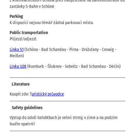
z Rheinhardtsdorf-Schöna přes Hauptstraße na Bahnhofsstraße do
zastávky S-Bahn v Schöně
Parking
K dispozici nejsou téměř žádná parkovací místa.
Public transportation
Příjezd/odjezd:
Linka S1
(Schöna - Bad Schandau - Pirna - Drážďany - Coswig -
Meißen)
Linka U28
(Rumburk - Šluknov - Sebnitz - Bad Schandau - Děčín)
Literature
Koupit zde: T
uristický průvodce
Safety guidelines
Výstup do údolí Gelobtbach je velmi strmý, v zimě a na podzim
buďte opatrní!