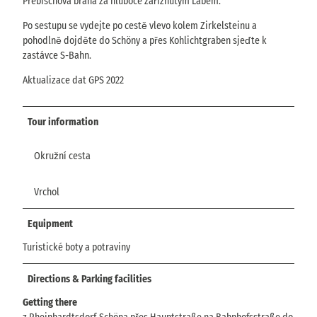
Prebischova brána za hluboce zaříznutým Labem.
Po sestupu se vydejte po cestě vlevo kolem Zirkelsteinu a
pohodlně dojděte do Schöny a přes Kohlichtgraben sjeďte k
zastávce S-Bahn.
Aktualizace dat GPS 2022
Tour information
Okružní cesta
Vrchol
Equipment
Turistické boty a potraviny
Directions & Parking facilities
Getting there