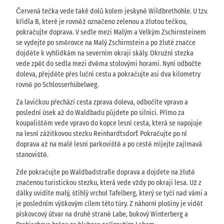
Červená tečka vede také dolů kolem jeskyně Wildbrethöhle. U tzv.
křídla B, které je rovněž označeno zelenou a žlutou tečkou,
pokračujte doprava. V sedle mezi Malým a Velkým Zschirnsteinem
se vydejte po směrovce na Malý Zschirnstein a po žluté značce
dojděte k vyhlídkám na severním okraji skály. Okružní stezka
vede zpět do sedla mezi dvěma stolovými horami. Nyní odbočte
doleva, přejděte přes luční cestu a pokračujte asi dva kilometry
rovně po Schlosserhübelweg.
Za lavičkou přechází cesta zprava doleva, odbočíte vpravo a
poslední úsek až do Waldbadu půjdete po silnici. Přímo za
koupalištěm vede vpravo do kopce lesní cesta, která se napojuje
na lesní zážitkovou stezku Reinhardtsdorf. Pokračujte po ní
doprava až na malé lesní parkoviště a po cestě míjejte zajímavá
stanoviště.
Zde pokračujte po Waldbadstraße doprava a dojdete na žlutě
značenou turistickou stezku, která vede vždy po okraji lesa. Už z
dálky uvidíte malý, štíhlý vrchol Tafelberg, který se tyčí nad vámi a
je posledním výškovým cílem této túry. Z náhorní plošiny je vidět
pískovcový útvar na druhé straně Labe, bukový Winterberg a