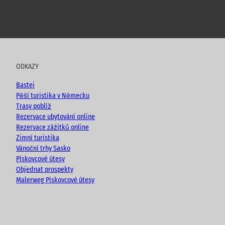
Y
F
I
B
o
a
n
l
u
c
s
o
t
e
t
g
u
b
a
ODKAZY
b
o
g
e
o
r
Bastei
k
a
Pěší turistika v Německu
m
Trasy poblíž
Rezervace ubytování online
Rezervace zážitků online
Zimní turistika
Vánoční trhy Sasko
Pískovcové útesy
Objednat prospekty
Malerweg Pískovcové útesy