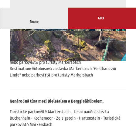
GPX
Route
3:00 h
10.00 km
© Madlen Rogge, Tourismusverband Sächsisch
© Madlen Rogge, Tourismusverband Sächsisch
117 m
117 m
e Schweiz |
CC-BY-SA
e Schweiz |
CC-BY-SA
439 m
547 m
108 m
Start: Autobusová zastávka Markersbach "Gasthaus zur Linde"
nebo parkoviště pro turisty Markersbach
© Madlen Rogge, Tourismusverband Sächsische Schweiz |
CC-BY-SA
Destination: Autobusová zastávka Markersbach "Gasthaus zur
Linde" nebo parkoviště pro turisty Markersbach
Nenáročná túra mezi Bielatalem a Berggießhübelem.
Turistické parkoviště Markersbach - Lesní naučná stezka
Buchenhain - Kochemoor - Zeisigstein - Hartenstein - Turistické
parkoviště Markersbach