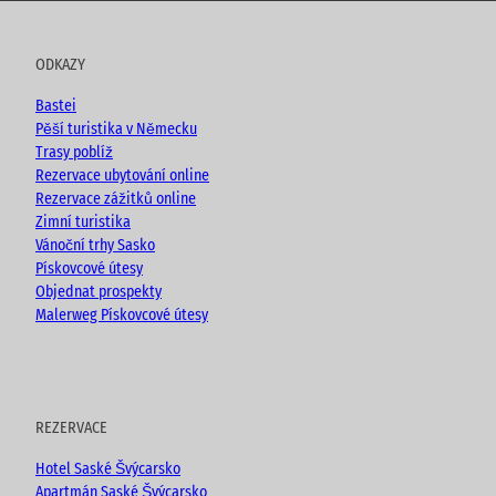
u
c
s
o
t
e
t
g
u
b
a
ODKAZY
b
o
g
e
o
r
Bastei
k
a
Pěší turistika v Německu
m
Trasy poblíž
Rezervace ubytování online
Rezervace zážitků online
Zimní turistika
Vánoční trhy Sasko
Pískovcové útesy
Objednat prospekty
Malerweg Pískovcové útesy
REZERVACE
Hotel Saské Švýcarsko
Apartmán Saské Švýcarsko