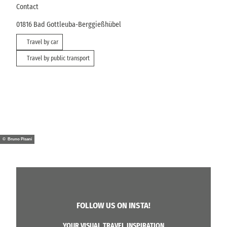
Contact
01816
Bad Gottleuba-Berggießhübel
Travel by car
Travel by public transport
© Bruno Pisani
FOLLOW US ON INSTA!
YOUR VISUAL TRAVEL INSPIRATION