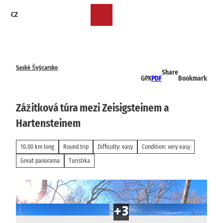
T
CZ
o
Bookmark
Search
Menu
c
list
o
n
t
e
Saské Švýcarsko
Share
n
GPX
PDF
Bookmark
t
Zážitková túra mezi Zeisigsteinem a
Hartensteinem
10.00 km long
Round trip
Difficulty: easy
Condition: very easy
Great panorama
Turistika