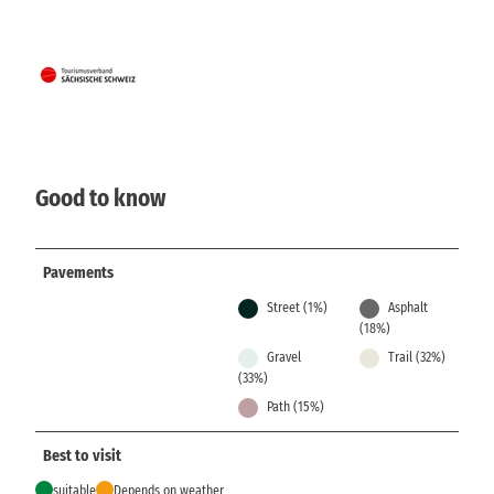
Good to know
Pavements
Street (1%)
Asphalt
(18%)
Gravel
Trail (32%)
(33%)
Path (15%)
Best to visit
suitable
Depends on weather