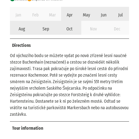
Jan
Feb
Mar
Apr
May
Jun
Jul
Aug
Sep
Oct
Nov
Dec
Directions
Od výchozího bodu se můžete vydat po nově zřízené lesní naučné
stezce Buchenhain (neznačené) a cestou se dozvědět několik
zajímavostí. Trasa pak pokračuje po široké lesní cestě do přírodní
rezervace Kochemoor. Poté se vydejte po značení lesní cesty
směrem na Zeisigstein. Zeisigstein je se svými 551 metry třetím
nejvyšším vrcholem Saského Švýcarska. Po odpočinku na
Zeisigsteinu pokračujte po stezce Forststeig k druhé vyhlídce:
Hartensteinu. Dostanete se k ní po železném mostě. Odtud se
vrátíte na turistické parkoviště Markersbach nebo na autobusovou
zastávku.
Tour information