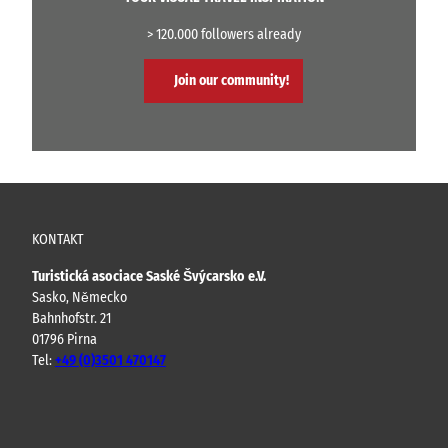
> 120.000 followers already
Join our community!
KONTAKT
Turistická asociace Saské Švýcarsko e.V.
Sasko, Německo
Bahnhofstr. 21
01796 Pirna
Tel:
+49 (0)3501 470147
Y
F
I
B
o
a
n
l