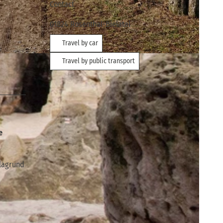
Contact
01824
Rosenthal-Bielatal
Travel by car
sverband Sächsische Schweiz
Travel by public transport
e
elagrund