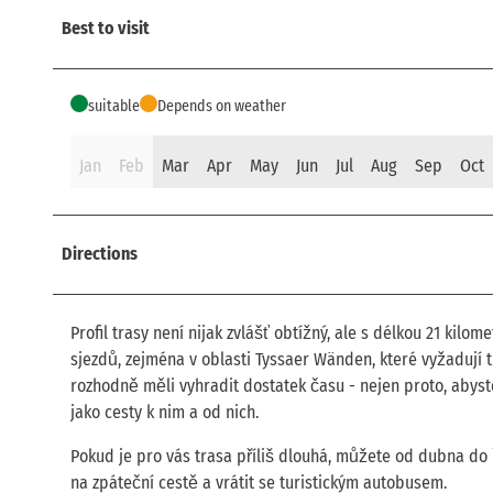
Best to visit
suitable
Depends on weather
Jan
Feb
Mar
Apr
May
Jun
Jul
Aug
Sep
Oct
Directions
Profil trasy není nijak zvlášť obtížný, ale s délkou 21 kilo
sjezdů, zejména v oblasti Tyssaer Wänden, které vyžadují t
rozhodně měli vyhradit dostatek času - nejen proto, abyste
jako cesty k nim a od nich.
Pokud je pro vás trasa příliš dlouhá, můžete od dubna do 
na zpáteční cestě a vrátit se turistickým autobusem.