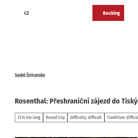
T
o
CZ
Booking
Calendar
Bookmark
Search
Menu
c
list
o
n
t
e
n
t
Saské Švýcarsko
Rosenthal: Přeshraniční zájezd do Tisk
21.14 km long
Round trip
Difficulty: difficult
Condition: difficu