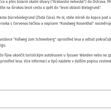
e a přes bizarní skalní útvary ("Království nebeské") do Ostrova. Př
íte na širokou lesní cestu a zpět do "lesní oblasti Bielagrund".
cesta Dürrebielegrund (žlutá čára). Po ní, stále mírně do kopce pod 
měrovka s červenou tečkou a nápisem "Rundweg Rosenthal" nasměruj
 zastávce "Fußweg zum Schneeberg" uprostřed lesa a odtud pokračuj
igu.
 do října ukončit turistickým autobusem u Tyssaer Wänden nebo na z
ostřed lesa. Více informací a tipů najdete v dalším popisu cestová