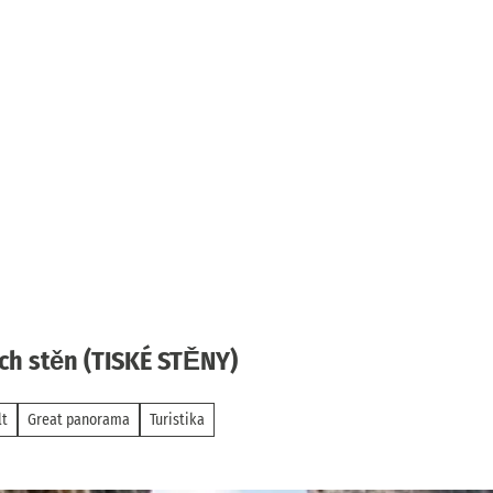
ých stěn (TISKÉ STĚNY)
lt
Great panorama
Turistika