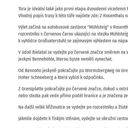
Túra je ideální také jako první etapa dvoudenní vícedenn
Vhodný popis trasy k této túře najdete zde: Z Rosenthalu 
Výlet začíná na autobusové zastávce "Mühlsteig" v Rosenth
rozcestníku s červenou čarou ukazující na stezku Mühlsteig
k vyhlídce Großvaterstuhl se zajímavým výhledem na nápadn
V údolí Bielatal se vydejte po červené značce směrem na
jeskyni Bennohöhle, kterou byste neměli vynechat.
Od Bennoho jeskyně pokračujte po Wormsbergweg na Grenzp
Hoher Schneeberg a která vybízí k odpočinku.
Z Grenzplatte pokračujte po červené značce, dokud v ostr
nebo stezka pak vede přímo podél hranice a je značena ze
Na další velké křižovatce se vydejte po rozcestníku a žlu
Jakmile dojdete k Tiským stěnám, vydejte se okružní cesto