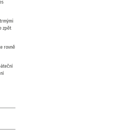
es
strmými
e zpět
te rovně
páteční
ní