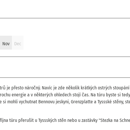
Nov
Dec
metrů je přesto náročný. Navíc je zde několik krátkých ostrých stoupání
rochu energie a v některých ohledech stojí čas. Na túru byste si ted
 si mohli vychutnat Bennovu jeskyni, Grenzplatte a Tyssské stěny, st
října túru přerušit u Tyssských stěn nebo u zastávky "Stezka na Sch