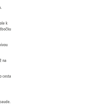
.
ole k
odbočku
bivou
ž na
o cesta
nbaude.