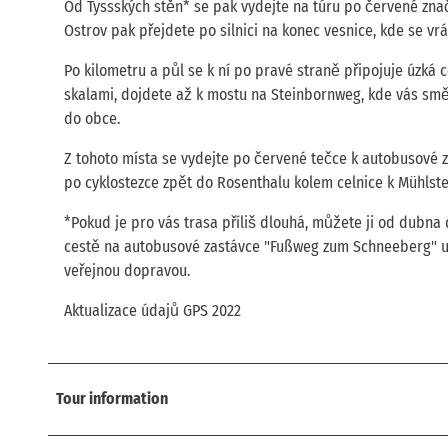
Od Tyssských stěn* se pak vydejte na túru po červené značc
Ostrov pak přejdete po silnici na konec vesnice, kde se vrát
Po kilometru a půl se k ní po pravé straně připojuje úzká 
skalami, dojdete až k mostu na Steinbornweg, kde vás s
do obce.
Z tohoto místa se vydejte po červené tečce k autobusové
po cyklostezce zpět do Rosenthalu kolem celnice k Mühlste
*Pokud je pro vás trasa příliš dlouhá, můžete ji od dubna
cestě na autobusové zastávce "Fußweg zum Schneeberg" upr
veřejnou dopravou.
Aktualizace údajů GPS 2022
Tour information