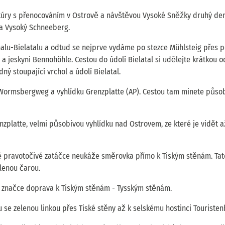
í túry s přenocováním v Ostrově a návštěvou Vysoké Sněžky druhý den
na Vysoký Schneeberg.
alu-Bielatalu a odtud se nejprve vydáme po stezce Mühlsteig přes p
 a jeskyni Bennohöhle. Cestou do údolí Bielatal si udělejte krátkou 
ý stoupající vrchol a údolí Bielatal.
 Wormsbergweg a vyhlídku Grenzplatte (AP). Cestou tam minete půso
latte, velmi působivou vyhlídku nad Ostrovem, ze které je vidět a
é pravotočivé zatáčce neukáže směrovka přímo k Tiským stěnám. Tat
lenou čarou.
té značce doprava k Tiským stěnám - Tysským stěnám.
u se zelenou linkou přes Tiské stěny až k selskému hostinci Touriste