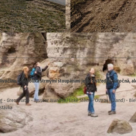
21.14 km
368 m
613 m
© ELBSANDSTEINGUIDES Sächsische Schweiz, Tourismu
u divočinu. S několika strmými stoupáními je túra středně náročná, al
 - Grenzplatte - Tyssaer Wänden/Tiské Stěny - Ostrov (Eiland) - Bi
astávka