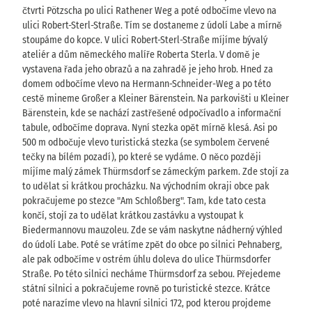
čtvrti Pötzscha po ulici Rathener Weg a poté odbočíme vlevo na
ulici Robert-Sterl-Straße. Tím se dostaneme z údolí Labe a mírně
stoupáme do kopce. V ulici Robert-Sterl-Straße míjíme bývalý
ateliér a dům německého malíře Roberta Sterla. V domě je
vystavena řada jeho obrazů a na zahradě je jeho hrob. Hned za
domem odbočíme vlevo na Hermann-Schneider-Weg a po této
cestě mineme Großer a Kleiner Bärenstein. Na parkovišti u Kleiner
Bärenstein, kde se nachází zastřešené odpočívadlo a informační
tabule, odbočíme doprava. Nyní stezka opět mírně klesá. Asi po
500 m odbočuje vlevo turistická stezka (se symbolem červené
tečky na bílém pozadí), po které se vydáme. O něco později
míjíme malý zámek Thürmsdorf se zámeckým parkem. Zde stojí za
to udělat si krátkou procházku. Na východním okraji obce pak
pokračujeme po stezce "Am Schloßberg". Tam, kde tato cesta
končí, stojí za to udělat krátkou zastávku a vystoupat k
Biedermannovu mauzoleu. Zde se vám naskytne nádherný výhled
do údolí Labe. Poté se vrátíme zpět do obce po silnici Pehnaberg,
ale pak odbočíme v ostrém úhlu doleva do ulice Thürmsdorfer
Straße. Po této silnici necháme Thürmsdorf za sebou. Přejedeme
státní silnici a pokračujeme rovně po turistické stezce. Krátce
poté narazíme vlevo na hlavní silnici 172, pod kterou projdeme