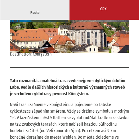
GPX
Route
3:00 h
19.76 km
© Rico Richter, Tourismusverband Sächsische
©
CC0
400 m
400 m
Schweiz
116 m
316 m
200 m
Start: Königstein
Destination: Königstein
© Tourismusverband Sächsische Schweiz
Tato rozmanitá a malebná trasa vede nejprve idylickým údolím
Labe. Vedle dalších historických a kulturně významných staveb
je vrcholem cyklotrasy pevnost Königstein.
Naši trasu začneme v Königsteinu a pojedeme po Labské
cyklostezce západním směrem. Vždy se držíme symbolu s modrým
"e". V lázeňském městě Rathen se vyplatí udělat krátkou zastávku
na tzv. zvukových terasách, které nabízejí každou půlhodinu
hudební zážitek (od Velikonoc do října). Po celkem asi 9 km
konečně dorazíme do města Wehlen. Do města dojedeme ve