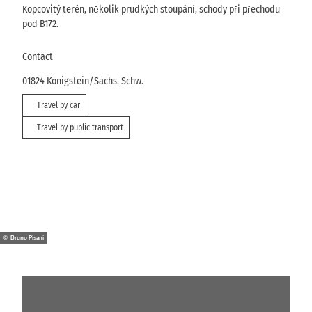
Kopcovitý terén, několik prudkých stoupání, schody při přechodu
pod B172.
Contact
01824
Königstein/Sächs. Schw.
Travel by car
Travel by public transport
© Bruno Pisani