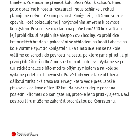
tunelem. Zde musíme přenést kolo přes několik schodů. Hned
poté dorazíme k hotelu-restauraci "Neue Schänke". Pokud
plánujeme delší průzkum pevnosti Königstein, můžeme se zde
opevnit. Poté pokračujeme jihovýchodním směrem k pevnosti
Königstein. Pevnost se rozkládá na ploše téměř 10 hektarů a na
její prohlídku si naplánujte alespoň dvě hodiny. Po prohlídce
historických hradeb a pokochání se výhledem na údolí Labe se na
kole vrátíme zpět do Königsteinu. Za tímto účelem se na kole
vrátíme od vchodu do pevnosti na cestu, po které jsme přijeli, a při
první příležitosti odbočíme v ostrém úhlu doleva. Vydáme se po
turistické značce s bílo-modro-bílým symbolem a na kole se
vydáme podél úpatí pevnosti. Právě tudy vede také oblíbená
dálková turistická trasa Malerweg, která vede přes Labské
pískovce v celkové délce 112 km. Na závěr si dejte pozor na
poslední kilometr do Königsteinu, protože je to prudký sjezd. Naši
pestrou túru můžeme zakončit procházkou po Königsteinu.