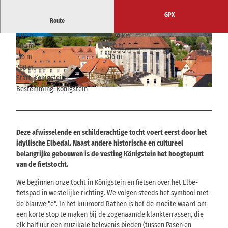
GPX
Route
3:00 h
19,76 km
© Rico Richter, Tourismusverband Sächsische
©
CC0
400 m
400 m
Schweiz
116 m
316 m
200 m
Start: Königstein
Bestemming: Königstein
© Tourismusverband Sächsische Schweiz
Deze afwisselende en schilderachtige tocht voert eerst door het
idyllische Elbedal. Naast andere historische en cultureel
belangrijke gebouwen is de vesting Königstein het hoogtepunt
van de fietstocht.
We beginnen onze tocht in Königstein en fietsen over het Elbe-
fietspad in westelijke richting. We volgen steeds het symbool met
de blauwe "e". In het kuuroord Rathen is het de moeite waard om
een korte stop te maken bij de zogenaamde klankterrassen, die
elk half uur een muzikale belevenis bieden (tussen Pasen en