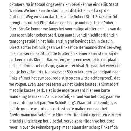
oktober). Na in totaal ongeveer 9 km bereiken we eindelijk Stadt
Wehlen. We bereiken de stad in het district Pötzscha op de
Rathener Weg en slaan dan linksaf de Robert-Sterl-Straße in. Dit
brengt ons uit het Elbe-dal en een beetje omhoog. In de Robert-
Sterl-Straße komen we langs het voormalige atelier en huis van de
Duitse schilder Robert Sterl. Een aantal van zijn schilderijen zijn
tentoongesteld in het huis, en zijn graf bevindt zich in de tuin.
Direct achter het huis gaan we linksaf de Hermann-Schneider-Weg
in en passeren op dit pad de Großer en Kleiner Bärenstein. Bij de
parkeerplaats Kleiner Bärenstein, waar een overdekte rustplaats
en een informatiebord zijn, gaan we rechtsaf. Nu gaat het weer een
beetje bergafwaarts. Na ongeveer 500 m takt een wandelpad naar
links af (met het symbool rode stip op een witte achtergrond), dat
we volgen. Even later passeren we het kleine kasteel Thürmsdorf
met zijn kasteelpark. Het is de moeite waard hier een korte
wandeling te maken. Aan de oostelijke rand van het dorp gaan we
dan verder op het pad "Am Schloßberg". Waar dit pad eindigt, is
het de moeite waard een korte stop te maken om naar het
Biedermann mausoleum te klimmen. Hier kunt u genieten van een
prachtig uitzicht op het Elbedal. Vervolgens rijden we het dorp
weer in over de Pehnabergweg, maar slaan dan scherp linksaf de