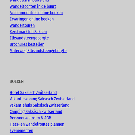
Wandelen in Duitsland
m
Wandeltochten in de buurt
Accommodaties online boeken
Ervaringen online boeken
Wandertouren
Kerstmarkten Saksen
Elbsandsteengebergte
Brochures bestellen
Malerweg Elbsandsteengebergte
BOEKEN
Hotel Saksisch Zwitserland
Vakantiewoning Saksisch Zwitserland
Vakantiehuis Saksisch Zwitserland
Camping Saksisch Zwitserland
Reisvoorwaarden & AGB
Fiets- en wandelroutes plannen
Evenementen