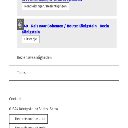
Rondleidingen/Bezichtigingen
CC-
BY-
L40 - Reis naar Bohemen / Route: Königstein - Decin -
NC-
ND
Königstein
Uitstapje
Bezienswaardigheden
Tours
Contact
01824
Königstein/Sächs. Schw.
Heenreis met de auto
Heenreis met de trein