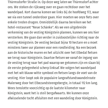
Thürmsdorfer Straße in. Op deze weg laten we Thürmsdorf achter
ons. We steken de rijksweg over en gaan rechtdoor over het
wandelpad. Kort daarna komen we links bij de hoofdweg 172, waar
we via een tunnel onderdoor gaan. Hier moeten we onze fiets over
enkele treden dragen. Onmiddellijk daarna bereiken we het
hotel-restaurant "Neue Schänke". Als we een uitgebreide
verkenning van de vesting Königstein plannen, kunnen we ons hier
versterken. We gaan dan verder in zuidoostelijke richting naar de
vesting Königstein. De vesting beslaat bijna 10 hectare en u moet
minstens twee uur plannen voor een rondleiding. Na een bezoek
aan de historische muren en het uitzicht over het Elbedal fietsen
we terug naar Königstein. Daartoe fietsen we vanaf de ingang van
de vesting terug naar het pad waarop we gekomen zijn en slaan bij
de eerste gelegenheid scherp linksaf. We volgen het wandelpad
met het wit-blauw-witte symbool en fietsen langs de voet van de
vesting. Hier loopt ook de populaire langeafstandswandelroute
Malerweg door het Elbezandsteengebergte, in totaal 112 km lang.
Wees tenslotte voorzichtig op de laatste kilometer naar
Königstein, want het is steil bergafwaarts. We kunnen onze
afwisselende tocht afsluiten met een wandeling door Königstein.