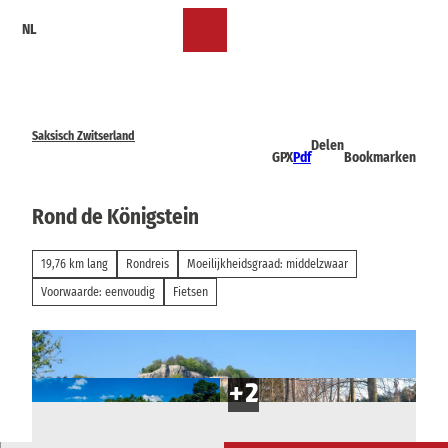
T
NL
o
Bookmark
Zoeken
Menu
c
lijst
o
n
t
e
Saksisch Zwitserland
Delen
n
GPX
Pdf
Bookmarken
t
Rond de Königstein
19,76 km lang
Rondreis
Moeilijkheidsgraad: middelzwaar
Voorwaarde: eenvoudig
Fietsen