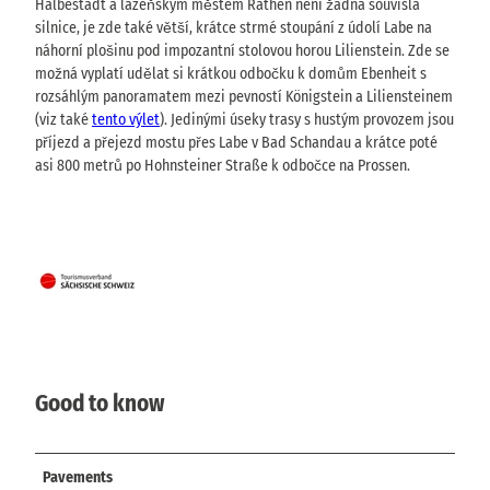
Halbestadt a lázeňským městem Rathen není žádná souvislá
silnice, je zde také větší, krátce strmé stoupání z údolí Labe na
náhorní plošinu pod impozantní stolovou horou Lilienstein. Zde se
možná vyplatí udělat si krátkou odbočku k domům Ebenheit s
rozsáhlým panoramatem mezi pevností Königstein a Liliensteinem
(viz také
tento výlet
). Jedinými úseky trasy s hustým provozem jsou
příjezd a přejezd mostu přes Labe v Bad Schandau a krátce poté
asi 800 metrů po Hohnsteiner Straße k odbočce na Prossen.
Good to know
Pavements