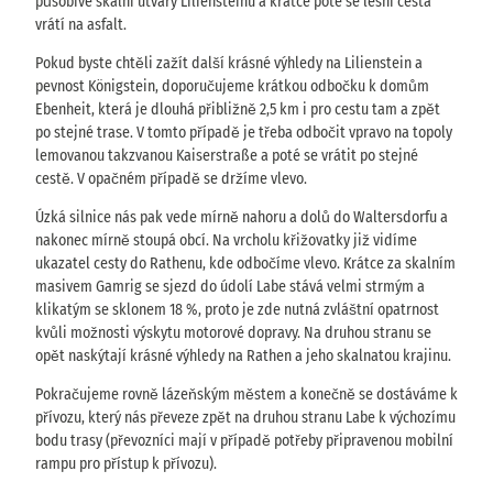
působivé skalní útvary Liliensteinu a krátce poté se lesní cesta
vrátí na asfalt.
Pokud byste chtěli zažít další krásné výhledy na Lilienstein a
pevnost Königstein, doporučujeme krátkou odbočku k domům
Ebenheit, která je dlouhá přibližně 2,5 km i pro cestu tam a zpět
po stejné trase. V tomto případě je třeba odbočit vpravo na topoly
lemovanou takzvanou Kaiserstraße a poté se vrátit po stejné
cestě. V opačném případě se držíme vlevo.
Úzká silnice nás pak vede mírně nahoru a dolů do Waltersdorfu a
nakonec mírně stoupá obcí. Na vrcholu křižovatky již vidíme
ukazatel cesty do Rathenu, kde odbočíme vlevo. Krátce za skalním
masivem Gamrig se sjezd do údolí Labe stává velmi strmým a
klikatým se sklonem 18 %, proto je zde nutná zvláštní opatrnost
kvůli možnosti výskytu motorové dopravy. Na druhou stranu se
opět naskýtají krásné výhledy na Rathen a jeho skalnatou krajinu.
Pokračujeme rovně lázeňským městem a konečně se dostáváme k
přívozu, který nás převeze zpět na druhou stranu Labe k výchozímu
bodu trasy (převozníci mají v případě potřeby připravenou mobilní
rampu pro přístup k přívozu).