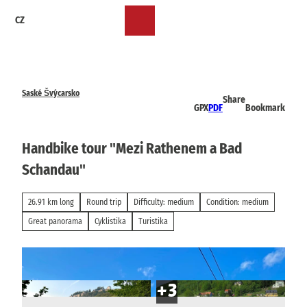
T
CZ
o
Bookmark
Search
Menu
c
list
o
n
t
e
Saské Švýcarsko
Share
n
GPX
PDF
Bookmark
t
Handbike tour "Mezi Rathenem a Bad
Schandau"
26.91 km long
Round trip
Difficulty: medium
Condition: medium
Great panorama
Cyklistika
Turistika