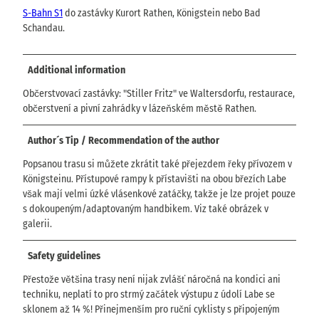
S-Bahn S1
do zastávky Kurort Rathen, Königstein nebo Bad
Schandau.
Additional information
Občerstvovací zastávky: "Stiller Fritz" ve Waltersdorfu, restaurace,
občerstvení a pivní zahrádky v lázeňském městě Rathen.
Author´s Tip / Recommendation of the author
Popsanou trasu si můžete zkrátit také přejezdem řeky přívozem v
Königsteinu. Přístupové rampy k přístavišti na obou březích Labe
však mají velmi úzké vlásenkové zatáčky, takže je lze projet pouze
s dokoupeným/adaptovaným handbikem. Viz také obrázek v
galerii.
Safety guidelines
Přestože většina trasy není nijak zvlášť náročná na kondici ani
techniku, neplatí to pro strmý začátek výstupu z údolí Labe se
sklonem až 14 %! Přinejmenším pro ruční cyklisty s připojeným