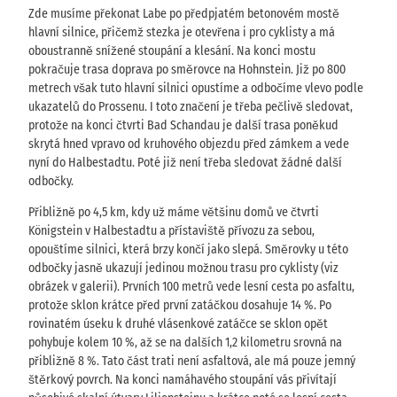
Zde musíme překonat Labe po předpjatém betonovém mostě
hlavní silnice, přičemž stezka je otevřena i pro cyklisty a má
oboustranně snížené stoupání a klesání. Na konci mostu
pokračuje trasa doprava po směrovce na Hohnstein. Již po 800
metrech však tuto hlavní silnici opustíme a odbočíme vlevo podle
ukazatelů do Prossenu. I toto značení je třeba pečlivě sledovat,
protože na konci čtvrti Bad Schandau je další trasa poněkud
skrytá hned vpravo od kruhového objezdu před zámkem a vede
nyní do Halbestadtu. Poté již není třeba sledovat žádné další
odbočky.
Přibližně po 4,5 km, kdy už máme většinu domů ve čtvrti
Königstein v Halbestadtu a přístaviště přívozu za sebou,
opouštíme silnici, která brzy končí jako slepá. Směrovky u této
odbočky jasně ukazují jedinou možnou trasu pro cyklisty (viz
obrázek v galerii). Prvních 100 metrů vede lesní cesta po asfaltu,
protože sklon krátce před první zatáčkou dosahuje 14 %. Po
rovinatém úseku k druhé vlásenkové zatáčce se sklon opět
pohybuje kolem 10 %, až se na dalších 1,2 kilometru srovná na
přibližně 8 %. Tato část trati není asfaltová, ale má pouze jemný
štěrkový povrch. Na konci namáhavého stoupání vás přivítají