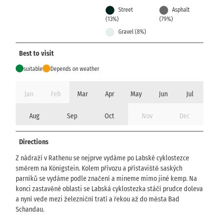
Street
Asphalt
(13%)
(79%)
Gravel (8%)
Best to visit
suitable
Depends on weather
Jan
Feb
Mar
Apr
May
Jun
Jul
Aug
Sep
Oct
Nov
Dec
Directions
Z nádraží v Rathenu se nejprve vydáme po Labské cyklostezce
směrem na Königstein. Kolem přívozu a přístaviště saských
parníků se vydáme podle značení a mineme mimo jiné kemp. Na
konci zastavěné oblasti se Labská cyklostezka stáčí prudce doleva
a nyní vede mezi železniční tratí a řekou až do města Bad
Schandau.