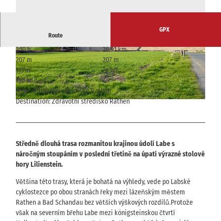
GPX
Route
2:10 h
26.91 km
© Veit Riffer, Tourismusverband Sächsische Sc
© Veit Riffer, Tourismusverband Sächsische Sc
207 m
207 m
hweiz
hweiz
113 m
243 m
130 m
Start: Zdravotní středisko Rathen
Destination: Zdravotní středisko Rathen
© Veit Riffer, Tourismusverband Sächsische Schweiz
Středně dlouhá trasa rozmanitou krajinou údolí Labe s
náročným stoupáním v poslední třetině na úpatí výrazné stolové
hory Lilienstein.
Většina této trasy, která je bohatá na výhledy, vede po Labské
cyklostezce po obou stranách řeky mezi lázeňským městem
Rathen a Bad Schandau bez větších výškových rozdílů.Protože
však na severním břehu Labe mezi königsteinskou čtvrtí