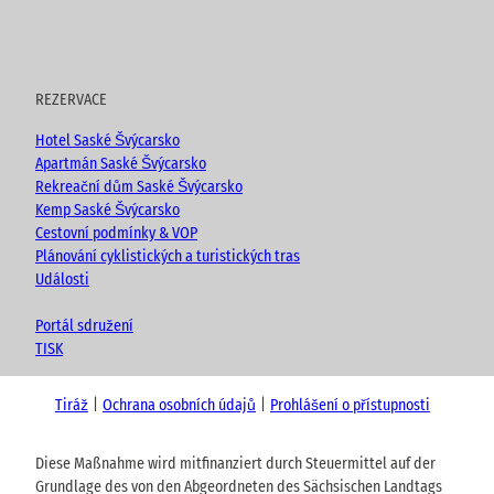
REZERVACE
Hotel Saské Švýcarsko
Apartmán Saské Švýcarsko
Rekreační dům Saské Švýcarsko
Kemp Saské Švýcarsko
Cestovní podmínky & VOP
Plánování cyklistických a turistických tras
Události
Portál sdružení
TISK
Tiráž
Ochrana osobních údajů
Prohlášení o přístupnosti
Diese Maßnahme wird mitfinanziert durch Steuermittel auf der
Grundlage des von den Abgeordneten des Sächsischen Landtags