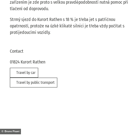
zařízením je zde proto s velkou pravděpodobností nutná pomoc při
tlačení od doprovodu.
Strmý sjezd do Kurort Rathen s 18 % je třeba jet s patřičnou
opatrností, protože na úzké klikaté silnici je třeba vždy počítat s
protijedoucími vozidly.
Contact
01824
Kurort Rathen
Travel by car
Travel by public transport
© Bruno Pisani