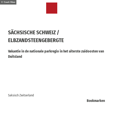
T
© Czech Vibes
o
NL
Bookmark
Zoeken
Menu
c
lijst
o
n
t
SÄCHSISCHE SCHWEIZ /
e
ELBZANDSTEENGEBERGTE
n
t
Vakantie in de nationale parkregio in het uiterste zuidoosten van
Duitsland
Saksisch Zwitserland
Bookmarken