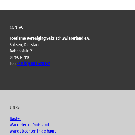
CONTACT
Toerisme Vereniging Saksisch Zwitserland e.V.
Saksen, Duitsland
Bahnhofstr. 21
01796 Pirna
Tel:
+49 (0)3501 470147
Y
F
I
B
o
a
n
l
u
c
s
o
t
e
t
g
u
b
a
LINKS
b
o
g
e
o
r
Bastei
k
a
Wandelen in Duitsland
m
Wandeltochten in de buurt