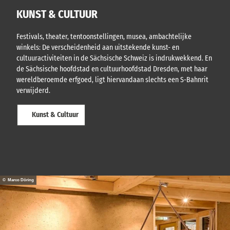
t
n
n
d
KUNST & CULTUUR
m
g
e
e
e
G
e
n
Festivals, theater, tentoonstellingen, musea, ambachtelijke
K
r
.
winkels: De verscheidenheid aan uitstekende kunst- en
m
o
cultuuractiviteiten in de Sächsische Schweiz is indrukwekkend. En
b
de Sächsische hoofdstad en cultuurhoofdstad Dresden, met haar
i
wereldberoemde erfgoed, ligt hiervandaan slechts een S-Bahnrit
e
verwijderd.
l
Kunst & Cultuur
© Marco Döring