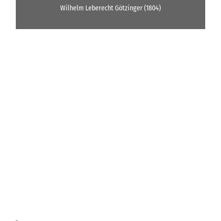
Wilhelm Leberecht Götzinger (1804)
H
o
o
K
r
g
i
t
j