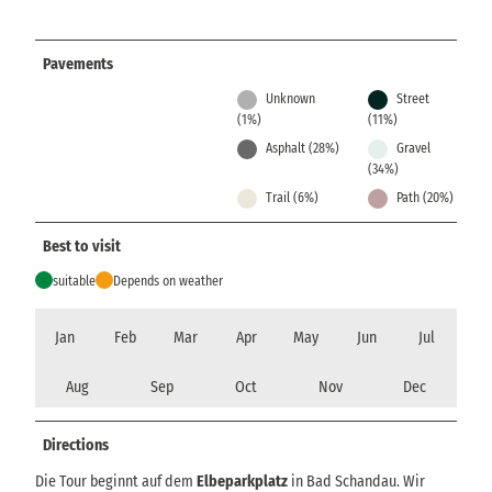
Pavements
Unknown
Street
(1%)
(11%)
Asphalt (28%)
Gravel
(34%)
Trail (6%)
Path (20%)
Best to visit
suitable
Depends on weather
Jan
Feb
Mar
Apr
May
Jun
Jul
Aug
Sep
Oct
Nov
Dec
Directions
Die Tour beginnt auf dem
Elbeparkplatz
in Bad Schandau. Wir