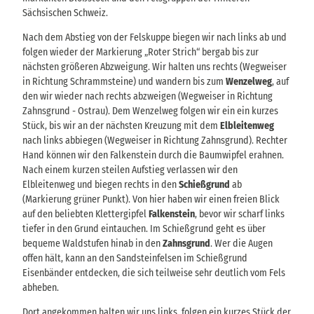
Sächsischen Schweiz.
Nach dem Abstieg von der Felskuppe biegen wir nach links ab und
folgen wieder der Markierung „Roter Strich“ bergab bis zur
nächsten größeren Abzweigung. Wir halten uns rechts (Wegweiser
in Richtung Schrammsteine) und wandern bis zum
Wenzelweg
, auf
den wir wieder nach rechts abzweigen (Wegweiser in Richtung
Zahnsgrund - Ostrau). Dem Wenzelweg folgen wir ein ein kurzes
Stück, bis wir an der nächsten Kreuzung mit dem
Elbleitenweg
nach links abbiegen (Wegweiser in Richtung Zahnsgrund). Rechter
Hand können wir den Falkenstein durch die Baumwipfel erahnen.
Nach einem kurzen steilen Aufstieg verlassen wir den
Elbleitenweg und biegen rechts in den
Schießgrund
ab
(Markierung grüner Punkt). Von hier haben wir einen freien Blick
auf den beliebten Klettergipfel
Falkenstein
, bevor wir scharf links
tiefer in den Grund eintauchen. Im Schießgrund geht es über
bequeme Waldstufen hinab in den
Zahnsgrund
. Wer die Augen
offen hält, kann an den Sandsteinfelsen im Schießgrund
Eisenbänder entdecken, die sich teilweise sehr deutlich vom Fels
abheben.
Dort angekommen halten wir uns links, folgen ein kurzes Stück der