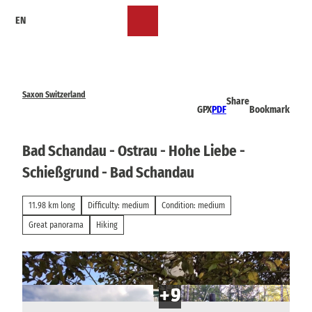
T
EN
o
Bookmark
Search
Menu
c
list
o
n
t
e
Saxon Switzerland
Share
n
GPX
PDF
Bookmark
t
Bad Schandau - Ostrau - Hohe Liebe -
Schießgrund - Bad Schandau
11.98 km long
Difficulty: medium
Condition: medium
Great panorama
Hiking