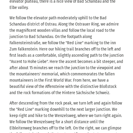
elevator plateau, there is a nice view of Bad Schandau and the
Elbe valley.
We follow the elevator path moderately uphill to the Bad
Schandau district of Ostrau. Along the Ostrauer Ring, we admire
the magnificent wooden villas and follow the local road to the
junction to Bad Schandau. On the footpath along
Falkensteinstraße, we follow the "Red Line" marking to the inn
Zum Falkenstein. Here our hiking trail branches off to the left and
first leads as a comfortable, slightly ascending path to the junction
"Ascent to Hohe Liebe". Here the ascent becomes a bit steeper, and
after about 15 minutes we reach the junction to the viewpoint and
the mountaineers' memorial, which commemorates the fallen
mountaineers in the First World War. From here, we have a
beautiful view of the Affensteine with the distinctive Bloßstock
and the rock formations of the Hintere Sächsische Schweiz.
After descending from the rock peak, we turn left and again follow
the "Red Line" marking downhill to the next larger junction. We
keep right and hike to the Wenzelsweg, where we turn right again.
We follow the Wenzelsweg for a short distance until the
Elbleitenweg branches off to the left. On the right, we can glimpse