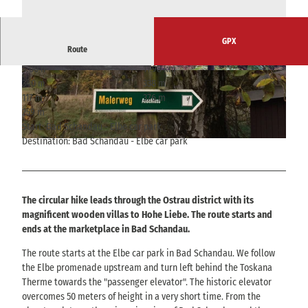
GPX
Route
4:00 h
11.98 km
© Sabine Meisel, Tourismusverband Sächsische
© Sabine Meisel, Tourismusverband Sächsische
340 m
338 m
Schweiz
Schweiz
117 m
376 m
259 m
Start: Bad Schandau - Elbe car park
Destination: Bad Schandau - Elbe car park
© Sabine Meisel, Tourismusverband Sächsische Schweiz
The circular hike leads through the Ostrau district with its
magnificent wooden villas to Hohe Liebe. The route starts and
ends at the marketplace in Bad Schandau.
The route starts at the Elbe car park in Bad Schandau. We follow
the Elbe promenade upstream and turn left behind the Toskana
Therme towards the "passenger elevator". The historic elevator
overcomes 50 meters of height in a very short time. From the