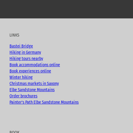
Y
F
I
B
o
a
n
l
u
c
s
o
t
e
t
g
u
b
a
LINKS
b
o
g
e
o
r
Bastei Bridge
k
a
Hiking in Germany
m
Hiking tours nearby
Book accommodations online
Book experiences online
Winter hiking
Christmas markets in Saxony
Elbe Sandstone Mountains
Order brochures
Painter's Path Elbe Sandstone Mountains
BOOK