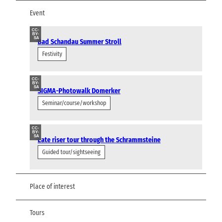
Event
CC-
BY-
SA
Bad Schandau Summer Stroll
Festivity
CC-
BY-
SA
SIGMA-Photowalk Domerker
Seminar/course/workshop
CC-
BY-
SA
Late riser tour through the Schrammsteine
Guided tour/sightseeing
Place of interest
Tours