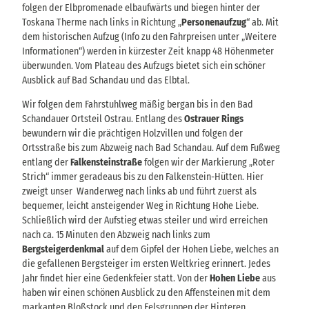
folgen der Elbpromenade elbaufwärts und biegen hinter der
Toskana Therme nach links in Richtung „
Personenaufzug
“ ab. Mit
dem historischen Aufzug (Info zu den Fahrpreisen unter „Weitere
Informationen“) werden in kürzester Zeit knapp 48 Höhenmeter
überwunden. Vom Plateau des Aufzugs bietet sich ein schöner
Ausblick auf Bad Schandau und das Elbtal.
Wir folgen dem Fahrstuhlweg mäßig bergan bis in den Bad
Schandauer Ortsteil Ostrau. Entlang des
Ostrauer Rings
bewundern wir die prächtigen Holzvillen und folgen der
Ortsstraße bis zum Abzweig nach Bad Schandau. Auf dem Fußweg
entlang der
Falkensteinstraße
folgen wir der Markierung „Roter
Strich“ immer geradeaus bis zu den Falkenstein-Hütten. Hier
zweigt unser Wanderweg nach links ab und führt zuerst als
bequemer, leicht ansteigender Weg in Richtung Hohe Liebe.
Schließlich wird der Aufstieg etwas steiler und wird erreichen
nach ca. 15 Minuten den Abzweig nach links zum
Bergsteigerdenkmal
auf dem Gipfel der Hohen Liebe, welches an
die gefallenen Bergsteiger im ersten Weltkrieg erinnert. Jedes
Jahr findet hier eine Gedenkfeier statt. Von der
Hohen Liebe
aus
haben wir einen schönen Ausblick zu den Affensteinen mit dem
markanten Bloßstock und den Felsgruppen der Hinteren