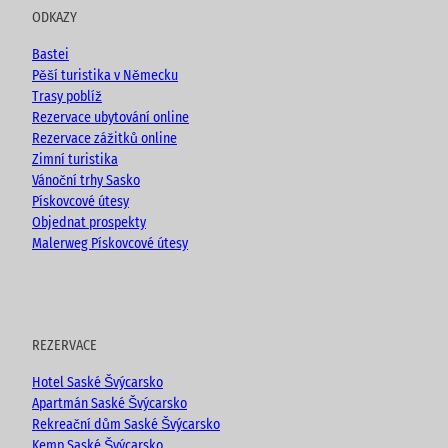
u
b
a
ODKAZY
b
o
g
e
o
r
Bastei
k
a
Pěší turistika v Německu
m
Trasy poblíž
Rezervace ubytování online
Rezervace zážitků online
Zimní turistika
Vánoční trhy Sasko
Pískovcové útesy
Objednat prospekty
Malerweg Pískovcové útesy
REZERVACE
Hotel Saské Švýcarsko
Apartmán Saské Švýcarsko
Rekreační dům Saské Švýcarsko
Kemp Saské Švýcarsko