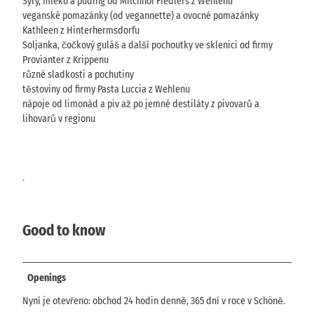
Sýry, mléko a puding od Milchhof Fiedlers z Wehlenu
veganské pomazánky (od vegannette) a ovocné pomazánky
Kathleen z Hinterhermsdorfu
Soljanka, čočkový guláš a další pochoutky ve sklenici od firmy
Provianter z Krippenu
různé sladkosti a pochutiny
těstoviny od firmy Pasta Luccia z Wehlenu
nápoje od limonád a piv až po jemné destiláty z pivovarů a
lihovarů v regionu
.
Good to know
Openings
Nyní je otevřeno: obchod 24 hodin denně, 365 dní v roce v Schöně.