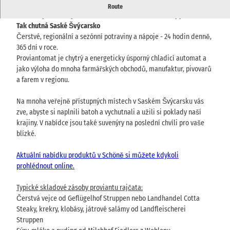
Prodejní automat na potraviny v obci Schöna pro turisty a
Route
rekreanty. Ideální pro vlastní stravování a malé nákupy mezi tím
.
Tak chutná Saské Švýcarsko
Čerstvé, regionální a sezónní potraviny a nápoje - 24 hodin denně,
365 dní v roce.
Proviantomat je chytrý a energeticky úsporný chladicí automat a
jako výloha do mnoha farmářských obchodů, manufaktur, pivovarů
a farem v regionu.
Na mnoha veřejně přístupných místech v Saském Švýcarsku vás
zve, abyste si naplnili batoh a vychutnali a užili si poklady naší
krajiny. V nabídce jsou také suvenýry na poslední chvíli pro vaše
blízké.
Aktuální nabídku produktů v Schöně si můžete kdykoli
prohlédnout online.
Typické skladové zásoby proviantu rajčata:
Čerstvá vejce od Geflügelhof Struppen nebo Landhandel Cotta
Steaky, krekry, klobásy, játrové salámy od Landfleischerei
Struppen