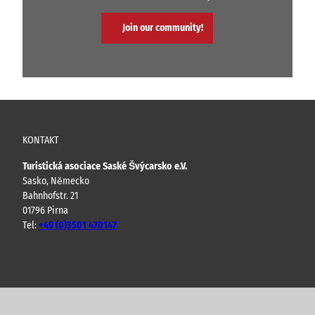
Join our community!
KONTAKT
Turistická asociace Saské Švýcarsko e.V.
Sasko, Německo
Bahnhofstr. 21
01796 Pirna
Tel:
+49 (0)3501 470147
Y
F
I
B
o
a
n
l
u
c
s
o
t
e
t
g