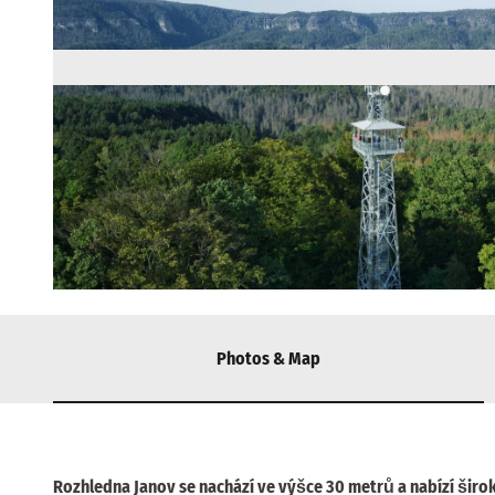
© via
www.saechsische-schweiz.de
, České Švýcarsko, o. p. s. |
CC-BY-SA
Photos & Map
Rozhledna Janov se nachází ve výšce 30 metrů a nabízí šir