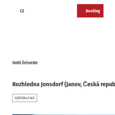
T
o
CZ
Booking
Calendar
Bookmark
Search
Menu
c
list
o
n
t
e
n
t
Saské Švýcarsko
Rozhledna Jonsdorf (Janov, Česká repub
Vyhlídka/věž