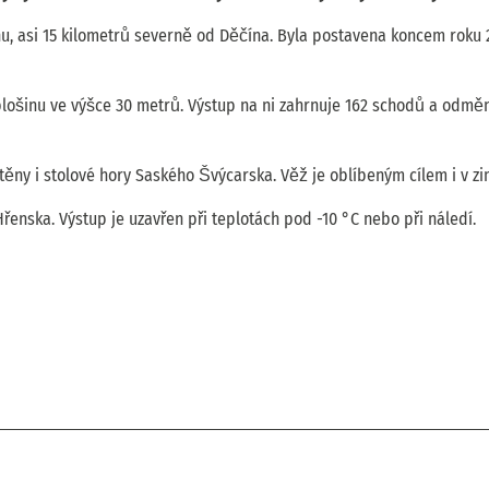
u, asi 15 kilometrů severně od Děčína. Byla postavena koncem roku 
lošinu ve výšce 30 metrů. Výstup na ni zahrnuje 162 schodů a odměn
ěny i stolové hory Saského Švýcarska. Věž je oblíbeným cílem i v zi
řenska. Výstup je uzavřen při teplotách pod -10 °C nebo při náledí.