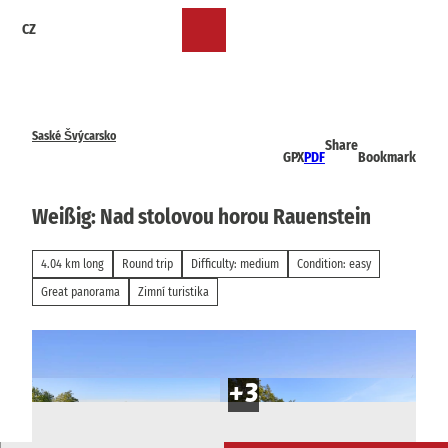
T
CZ
o
Bookmark
Search
Menu
c
list
o
n
t
e
Saské Švýcarsko
Share
n
GPX
PDF
Bookmark
t
Weißig: Nad stolovou horou Rauenstein
4.04 km long
Round trip
Difficulty: medium
Condition: easy
Great panorama
Zimní turistika