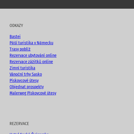
o
a
n
l
u
c
s
o
t
e
t
g
u
b
a
ODKAZY
b
o
g
e
o
r
Bastei
k
a
Pěší turistika v Německu
m
Trasy poblíž
Rezervace ubytování online
Rezervace zážitků online
Zimní turistika
Vánoční trhy Sasko
Pískovcové útesy
Objednat prospekty
Malerweg Pískovcové útesy
REZERVACE