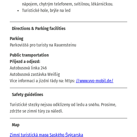
nápojem, chytrým telefonem, svítilnou, lékárničkou.
Turistické hole, brýle na led
Directions & Parking facilities
Parking
Parkoviště pro turisty na Rauensteinu
Public transportation
Příjezd a odjezd:
Autobusová linka 246
Autobusová zastávka Weißig
Více informací a jízdní řády na: https:
//www.vvo-mobil.de/
Safety guidelines
Turistické stezky nejsou odklízeny od ledu a sněhu. Prosíme,
zdržte se zimní túry za náledí.
Map
Zimní turistická mapa Saského Švýcarska