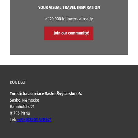
YOUR VISUAL TRAVEL INSPIRATION
> 120.000 followers already
Join our community!
KONTAKT
Turistická asociace Saské Švýcarsko e.V.
Sasko, Německo
Bahnhofstr. 21
01796 Pirna
Tel:
+49 (0)3501 470147
Y
F
I
B