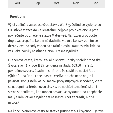
Aug
Sep
Oct
Nov
Dec
Directions
Výlet začíná u autobusové zastávky Weißig. Odtud se vydejte po
turistické stezce do Rauensteinu, nejprve projděte obcí a poté
pokračujte po značené stezce Malerweg. Na rozcestí odbočte
doprava, projděte kolem nákladního vleku a kousek za ním se
držte vlevo. Schody vedou na skalní plošinu Rauenstein, kde na
vás čeká horský hostinec a první krásná vyhlídka.
Hřebenová cesta, kterou začal budovat Horský spolek pro Saské
Švýcarsko již v roce 1885 (tehdejší náklady: 603,50 marek),
pokračuje severozápadním směrem. Po cestě se nabízí řada
výhledů - na údolí Labe, Bastei, Weiße Brüche nebo na jih k
pevnosti Königstein. Asi 50 metrů po výstupových schodech, které
se napojují na hřebenovou stezku, se nachází označená skalní
stěna s tabulkami, kde mohou odvážlivci vystoupit na Kapphöhle -
malý skalní otvor s výhledem na Bastei (bez zábradlí, nutná
jistota).
Na konci hřebenové cesty se stezka prudce stáčí k východu. Je zde