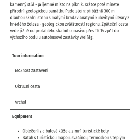
kamenný stůl - příjemné místo na piknik. Krátce poté minete
přírodní geologickou památku Pudelstein: přibližně 300 m
dlouhou skalní stěnu s malými bradavičnatými kulovitými útvary z
hnědého železa - geologickou zvláštností regionu. Zpáteční cesta
vede jižně od protáhlého skalního masivu přes TK 14 zpět do
výchozího bodu u autobusové zastávky Weißig.
Tour information
Možnost zastavení
Okružní cesta
Vrchol
Equipment
Oblečení z cibulové kůže a zimní turistické boty
Batoh s turistickou mapou, svačinou, termoskou s teplým