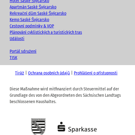
Hotel Saské Švýcarsko
Apartmán Saské Švýcarsko
Rekreační dům Saské Švýcarsko
Kemp Saské Švýcarsko
Cestovní podmínky & VOP
Plánování cyklistických a turistických tras
Události
Portál sdružení
TISK
Tiráž
Ochrana osobních údajů
Prohlášení o přístupnosti
Diese Maßnahme wird mitfinanziert durch Steuermittel auf der
Grundlage des von den Abgeordneten des Sächsischen Landtags
beschlossenen Haushaltes.