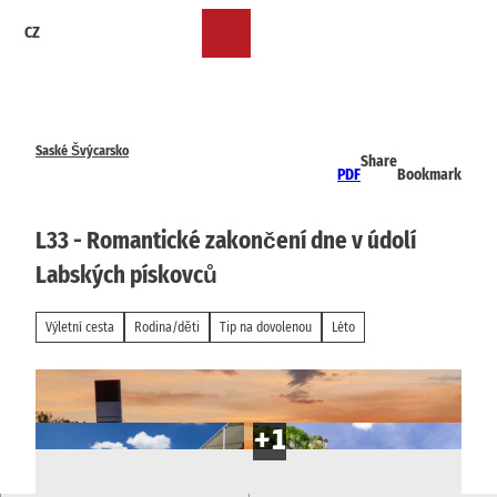
T
CZ
o
Bookmark
Search
Menu
c
list
o
n
t
e
Saské Švýcarsko
Share
n
PDF
Bookmark
t
L33 - Romantické zakončení dne v údolí
Labských pískovců
Výletní cesta
Rodina/děti
Tip na dovolenou
Léto