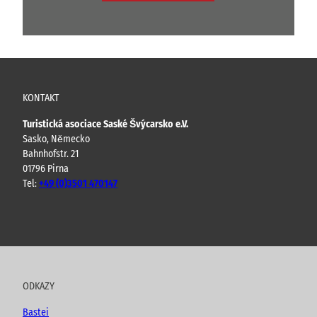
KONTAKT
Turistická asociace Saské Švýcarsko e.V.
Sasko, Německo
Bahnhofstr. 21
01796 Pirna
Tel:
+49 (0)3501 470147
Y
F
I
B
o
a
n
l
u
c
s
o
t
e
t
g
u
b
a
ODKAZY
b
o
g
e
o
r
Bastei