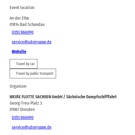
Event location
An der Elbe
01814
Bad Schandau
0351/866090
service@sdsgruppe.de
Website
Travel by car
Travel by public transport
Organizer
WEIßE FLOTTE SACHSEN GmbH / Sächsische Dampfschifffahrt
Georg-Treu-Platz 3
01067
Dresden
0351/866090
service@sdsgruppe.de