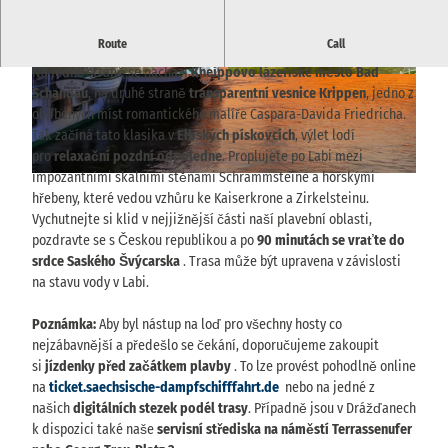
Route
Call
Mezi vrcholky hor a pískovcovými stěnami
Na jedné straně se nachází
Kneippovo lázeňské město Bad
© WEIßE FLOTTE SACHSEN GmbH, Jan Gutze
© WEIßE FLOTTE SACHSEN GmbH, Jan Gutze
Schandau
, na druhé straně
transparentní vesnice Krippen
, jedno z
it |
CC-BY-NC-ND
it
oblíbených míst romantického malíře Caspara-Davida Friedricha.
Tak začíná tato klasika v
Elbských pískovcích
, výlet lodí
pro
relaxační pozdní odpoledne
. Proplujete po Labi mezi
impozantními skalními stěnami Schrammsteine a horskými
© WEIßE FLOTTE SACHSEN GmbH
hřebeny, které vedou vzhůru ke Kaiserkrone a Zirkelsteinu.
Vychutnejte si klid v nejjižnější části naší plavební oblasti,
pozdravte se s Českou republikou a po
90 minutách se vraťte do
srdce Saského Švýcarska
. Trasa může být upravena v závislosti
na stavu vody v Labi.
Poznámka:
Aby byl nástup na loď pro všechny hosty co
nejzábavnější a předešlo se čekání, doporučujeme zakoupit
si
jízdenky před začátkem plavby
. To lze provést pohodlně online
na
ticket.saechsische-dampfschifffahrt.de
nebo na jedné z
našich
digitálních stezek podél trasy
. Případně jsou v Drážďanech
k dispozici také naše
servisní střediska na náměstí Terrassenufer