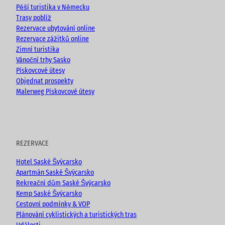
k
a
Pěší turistika v Německu
m
Trasy poblíž
Rezervace ubytování online
Rezervace zážitků online
Zimní turistika
Vánoční trhy Sasko
Pískovcové útesy
Objednat prospekty
Malerweg Pískovcové útesy
REZERVACE
Hotel Saské Švýcarsko
Apartmán Saské Švýcarsko
Rekreační dům Saské Švýcarsko
Kemp Saské Švýcarsko
Cestovní podmínky & VOP
Plánování cyklistických a turistických tras