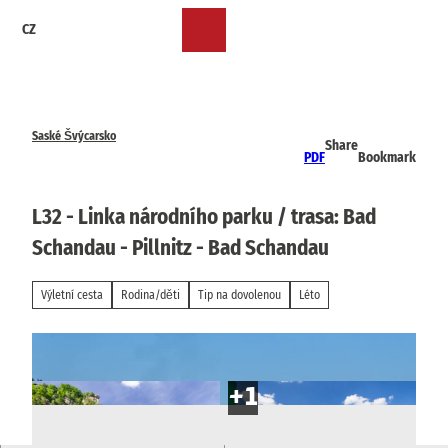
T
CZ
o
Bookmark
Search
Menu
c
list
o
n
t
e
Saské Švýcarsko
Share
n
PDF
Bookmark
t
L32 - Linka národního parku / trasa: Bad
Schandau - Pillnitz - Bad Schandau
Výletní cesta
Rodina/děti
Tip na dovolenou
Léto