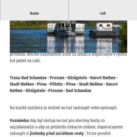
Route
Call
Relaxujte v Národním parku Saské Švýcarsko
Od 20. dubna vyrážíme denně z Bad Schandau. Vezmeme vás přes
© WEIßE FLOTTE SACHSEN GmbH, Jan Gutze
© WEIßE FLOTTE SACHSEN GmbH, Jan Gutze
klidná městečka Rathen a Stadt Wehlen do Pillnitz. Ponořte se do
it
it
malebné krajiny Saského Švýcarska a během 45minutové zastávky
si prohlédněte zámek a park Pillnitz a vychutnejte si chladivý
nápoj na palubě. Poté se vrátíte zpět do Bad Schandau - s čistou
přírodou. Nechte každodenní život za sebou a odpočívejte v rytmu
© WEIßE FLOTTE SACHSEN GmbH, Marcel Rosenfeld
kol pádel na Labi.
Trasa: Bad Schandau - Prossen - Königstein - Kurort Rathen -
Stadt Wehlen - Pirna - Pillnitz - Pirna - Stadt Wehlen - Kurort
Rathen - Königstein - Prossen - Bad Schandau
Na každé zastávce je možné na loď nastoupit nebo vystoupit.
Poznámka:
Aby byl nástup na loď pro všechny hosty co
nejzábavnější a aby se předešlo čekacím dobám, doporučujeme
zakoupit si
jízdenky před začátkem cesty
. To lze provést