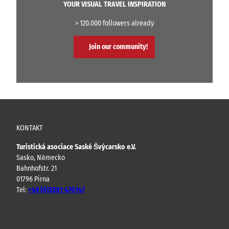
YOUR VISUAL TRAVEL INSPIRATION
> 120.000 followers already
Join our community!
KONTAKT
Turistická asociace Saské Švýcarsko e.V.
Sasko, Německo
Bahnhofstr. 21
01796 Pirna
Tel:
+49 (0)3501 470147
Y
F
I
B
o
a
n
l