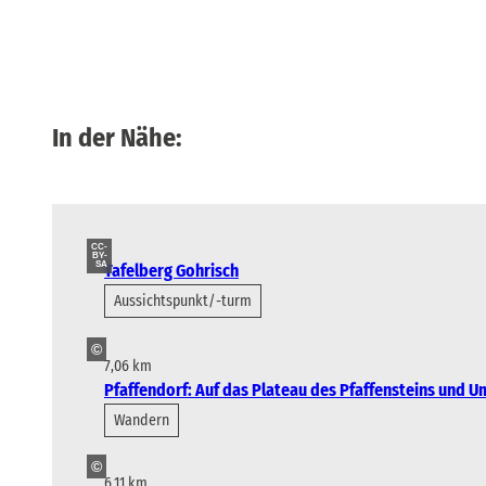
In der Nähe:
CC-
BY-
SA
Tafelberg Gohrisch
Aussichtspunkt/-turm
©
7,06 km
Pfaffendorf: Auf das Plateau des Pfaffensteins und 
Wandern
©
6,11 km