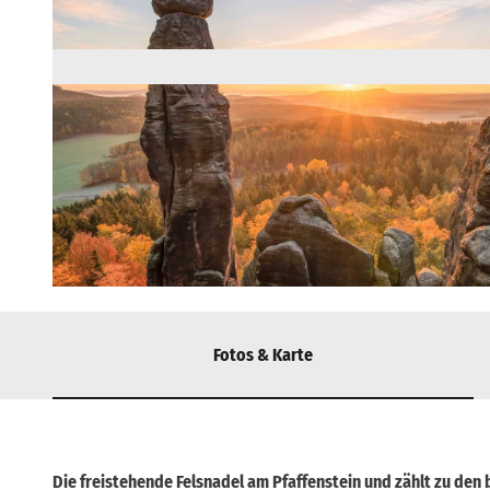
© via
www.saechsische-schweiz.de
, Britta Prema-Hirschburger |
CC-BY-SA
Fotos & Karte
Die freistehende Felsnadel am Pfaffenstein und zählt zu den