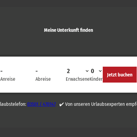
Meine Unterkunft finden
-
-
Jetzt buchen
Anreise
Abreise
Erwachsene
Kinder
rlaubstelefon:
03501 / 470147
✔️ Von unseren Urlaubsexperten empf