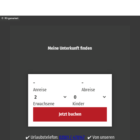
© KI-generiert
Meine Unterkunft finden
-
-
Anreise
Abreise
Erwachsene
Kinder
Jetzt buchen
✔️ Urlaubstelefon:
03501 / 470147
✔️ Von unseren