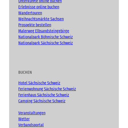
Unterkünfte online buchen
e
n
Erlebnisse online buchen
t
Wandertouren
)
Weihnachtsmärkte Sachsen
Prospekte bestellen
Malerweg Elbsandsteingebirge
Nationalpark Böhmische Schweiz
Nationalpark Sächsische Schweiz
BUCHEN
Hotel Sächsische Schweiz
Ferienwohnung Sächsische Schweiz
Ferienhaus Sächsische Schweiz
Camping Sächsische Schweiz
Veranstaltungen
Wetter
Verbandsportal