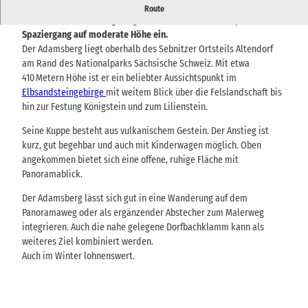
Der Adamsberg bei Altendorf bietet eine lohnenswerte Aussicht
Route
über das Elbsandsteingebirge und lädt zu einem entspannten
Spaziergang auf moderate Höhe ein.
Der Adamsberg liegt oberhalb des Sebnitzer Ortsteils Altendorf
am Rand des Nationalparks Sächsische Schweiz. Mit etwa
410 Metern Höhe ist er ein beliebter Aussichtspunkt im
Elbsandsteingebirge
mit weitem Blick über die Felslandschaft bis
hin zur Festung Königstein und zum Lilienstein.
Seine Kuppe besteht aus vulkanischem Gestein. Der Anstieg ist
kurz, gut begehbar und auch mit Kinderwagen möglich. Oben
angekommen bietet sich eine offene, ruhige Fläche mit
Panoramablick.
Der Adamsberg lässt sich gut in eine Wanderung auf dem
Panoramaweg oder als ergänzender Abstecher zum Malerweg
integrieren. Auch die nahe gelegene Dorfbachklamm kann als
weiteres Ziel kombiniert werden.
Auch im Winter lohnenswert.