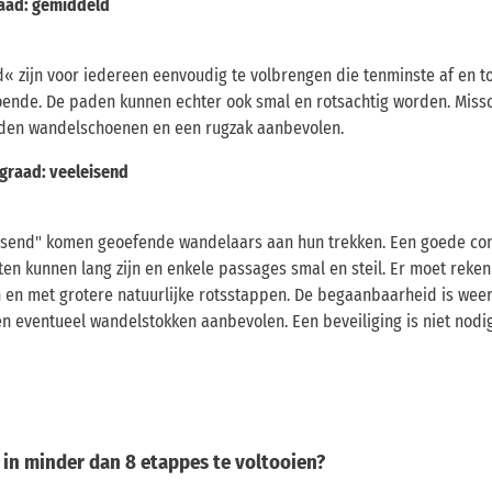
raad: gemiddeld
« zijn voor iedereen eenvoudig te volbrengen die tenminste af en t
oende. De paden kunnen echter ook smal en rotsachtig worden. Missch
den wandelschoenen en een rugzak aanbevolen.
sgraad: veeleisend
isend" komen geoefende wandelaars aan hun trekken. Een goede con
chten kunnen lang zijn en enkele passages smal en steil. Er moet re
 en met grotere natuurlijke rotsstappen. De begaanbaarheid is weers
 eventueel wandelstokken aanbevolen. Een beveiliging is niet nodig
 in minder dan 8 etappes te voltooien?