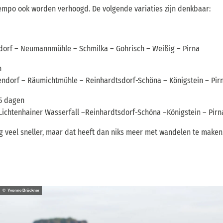
 tempo ook worden verhoogd. De volgende variaties zijn denkbaar:
dorf – Neumannmühle – Schmilka – Gohrisch – Weißig – Pirna
n
endorf – Räumichtmühle – Reinhardtsdorf-Schöna – Königstein – Pir
5 dagen
chtenhainer Wasserfall –Reinhardtsdorf-Schöna –Königstein – Pirn
og veel sneller, maar dat heeft dan niks meer met wandelen te maken
© Yvonne Brückner