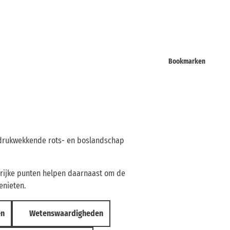
Bookmarken
indrukwekkende rots- en boslandschap
grijke punten helpen daarnaast om de
enieten.
en
Wetenswaardigheden