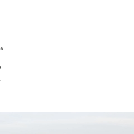
na
a
.