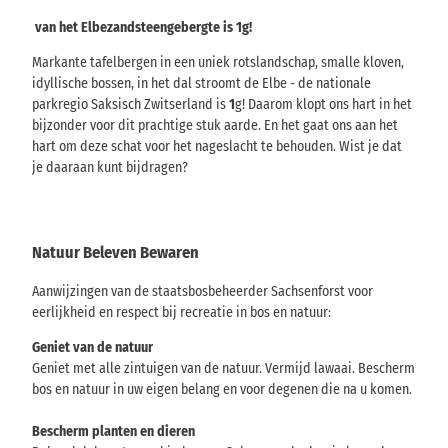
j
l
van het Elbezandsteengebergte is 1g!
w
e
e
v
Markante tafelbergen in een uniek rotslandschap, smalle kloven,
r
e
idyllische bossen, in het dal stroomt de Elbe - de nationale
k
n
parkregio Saksisch Zwitserland is
1
g! Daarom klopt ons hart in het
i
i
bijzonder voor dit prachtige stuk aarde. En het gaat ons aan het
n
s
hart om deze schat voor het nageslacht te behouden. Wist je dat
g
s
je daaraan kunt bijdragen?
e
e
n
n
v
!
a
Natuur Beleven Bewaren
n
h
Aanwijzingen van de staatsbosbeheerder Sachsenforst voor
e
eerlijkheid en respect bij recreatie in bos en natuur:
t
E
Geniet van de natuur
l
Geniet met alle zintuigen van de natuur. Vermijd lawaai. Bescherm
b
bos en natuur in uw eigen belang en voor degenen die na u komen.
s
a
Bescherm planten en dieren