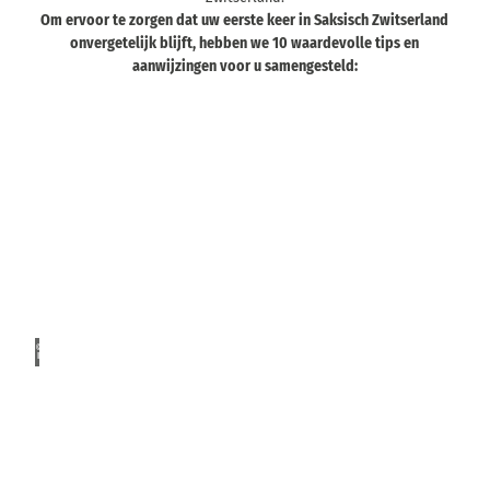
Om ervoor te zorgen dat uw eerste keer in Saksisch Zwitserland
onvergetelijk blijft, hebben we 10 waardevolle tips en
aanwijzingen voor u samengesteld:
D
e
r
o
© Phi
lipp Z
t
ieger
s
w
e
r
e