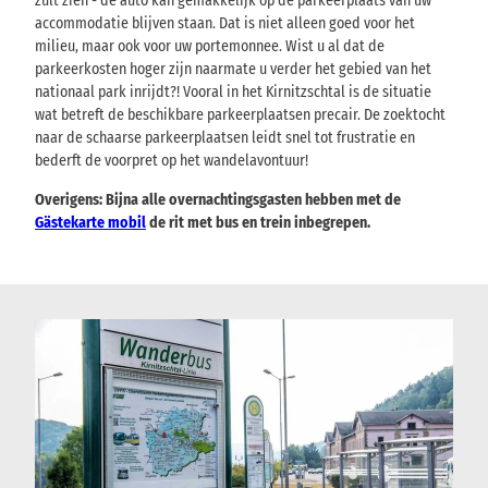
zult zien - de auto kan gemakkelijk op de parkeerplaats van uw
i
accommodatie blijven staan. Dat is niet alleen goed voor het
e
milieu, maar ook voor uw portemonnee. Wist u al dat de
v
parkeerkosten hoger zijn naarmate u verder het gebied van het
e
nationaal park inrijdt?! Vooral in het Kirnitzschtal is de situatie
e
x
wat betreft de beschikbare parkeerplaatsen precair. De zoektocht
c
naar de schaarse parkeerplaatsen leidt snel tot frustratie en
u
bederft de voorpret op het wandelavontuur!
r
s
Overigens: Bijna alle overnachtingsgasten hebben met de
i
Gästekarte mobil
de rit met bus en trein inbegrepen.
e
d
o
e
l
e
n