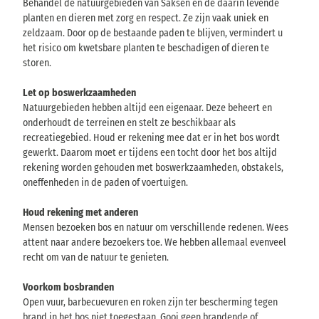
n
Behandel de natuurgebieden van Saksen en de daarin levende
d
planten en dieren met zorg en respect. Ze zijn vaak uniek en
s
zeldzaam. Door op de bestaande paden te blijven, vermindert u
t
het risico om kwetsbare planten te beschadigen of dieren te
e
storen.
i
n
Let op boswerkzaamheden
g
Natuurgebieden hebben altijd een eigenaar. Deze beheert en
e
onderhoudt de terreinen en stelt ze beschikbaar als
b
recreatiegebied. Houd er rekening mee dat er in het bos wordt
i
gewerkt. Daarom moet er tijdens een tocht door het bos altijd
r
rekening worden gehouden met boswerkzaamheden, obstakels,
g
oneffenheden in de paden of voertuigen.
e
Houd rekening met anderen
Mensen bezoeken bos en natuur om verschillende redenen. Wees
attent naar andere bezoekers toe. We hebben allemaal evenveel
recht om van de natuur te genieten.
Voorkom bosbranden
Open vuur, barbecuevuren en roken zijn ter bescherming tegen
brand in het bos niet toegestaan. Gooi geen brandende of