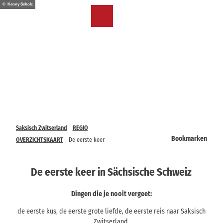
T
© Kenny Scholz
o
NL
Bookmark
Zoeken
Menu
c
lijst
o
n
t
e
n
t
Saksisch Zwitserland
REGIO
Bookmarken
OVERZICHTSKAART
De eerste keer
De eerste keer in Sächsische Schweiz
Dingen die je nooit vergeet:
de eerste kus, de eerste grote liefde, de eerste reis naar Saksisch
Zwitserland.