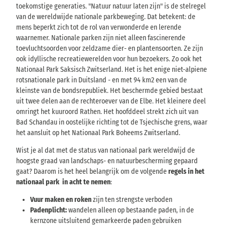
toekomstige generaties. "Natuur natuur laten zijn" is de stelregel
van de wereldwijde nationale parkbeweging. Dat betekent: de
mens beperkt zich tot de rol van verwonderde en lerende
waarnemer. Nationale parken zijn niet alleen fascinerende
toevluchtsoorden voor zeldzame dier- en plantensoorten. Ze zijn
ook idyllische recreatiewerelden voor hun bezoekers. Zo ook het
Nationaal Park Saksisch Zwitserland. Het is het enige niet-alpiene
rotsnationale park in Duitsland - en met 94 km2 een van de
kleinste van de bondsrepubliek. Het beschermde gebied bestaat
uit twee delen aan de rechteroever van de Elbe. Het kleinere deel
omringt het kuuroord Rathen. Het hoofddeel strekt zich uit van
Bad Schandau in oostelijke richting tot de Tsjechische grens, waar
het aansluit op het Nationaal Park Boheems Zwitserland.
Wist je al dat met de status van nationaal park wereldwijd de
hoogste graad van landschaps- en natuurbescherming gepaard
gaat? Daarom is het heel belangrijk om de volgende
regels in het
nationaal park in acht te nemen
:
Vuur maken en roken
zijn ten strengste verboden
Padenplicht:
wandelen alleen op bestaande paden, in de
kernzone uitsluitend gemarkeerde paden gebruiken