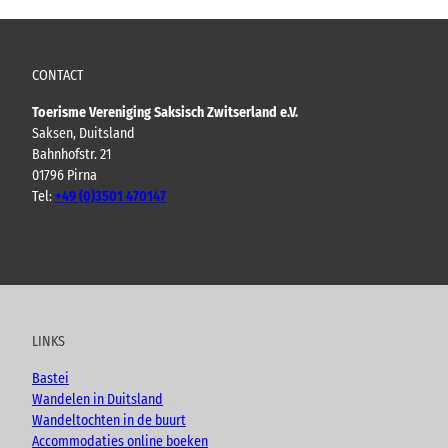
CONTACT
Toerisme Vereniging Saksisch Zwitserland e.V.
Saksen, Duitsland
Bahnhofstr. 21
01796 Pirna
Tel:
+49 (0)3501 470147
Y
F
I
B
o
a
n
l
u
c
s
o
t
e
t
g
u
b
a
LINKS
b
o
g
e
o
r
Bastei
k
a
Wandelen in Duitsland
m
Wandeltochten in de buurt
Accommodaties online boeken