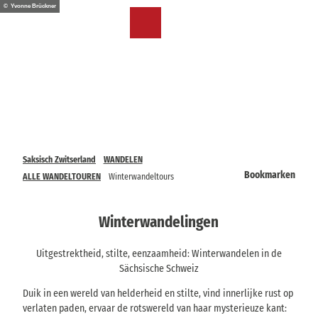
T
© Yvonne Brückner
o
NL
Bookmark
Zoeken
Menu
c
lijst
o
n
t
e
n
t
Saksisch Zwitserland
WANDELEN
Bookmarken
ALLE WANDELTOUREN
Winterwandeltours
Winterwandelingen
Uitgestrektheid, stilte, eenzaamheid: Winterwandelen in de
Sächsische Schweiz
Duik in een wereld van helderheid en stilte, vind innerlijke rust op
verlaten paden, ervaar de rotswereld van haar mysterieuze kant: