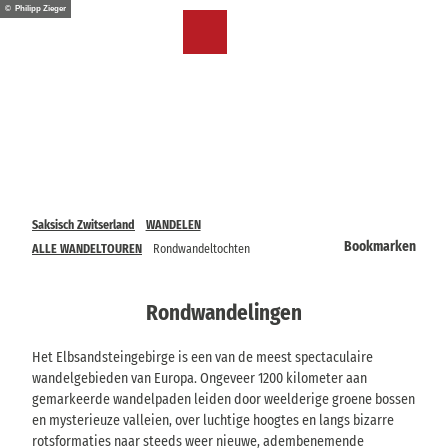
T
© Philipp Zieger
o
NL
Bookmark
Zoeken
Menu
c
lijst
o
n
t
e
n
t
Saksisch Zwitserland
WANDELEN
Bookmarken
ALLE WANDELTOUREN
Rondwandeltochten
Rondwandelingen
Het Elbsandsteingebirge is een van de meest spectaculaire
wandelgebieden van Europa. Ongeveer 1200 kilometer aan
gemarkeerde wandelpaden leiden door weelderige groene bossen
en mysterieuze valleien, over luchtige hoogtes en langs bizarre
rotsformaties naar steeds weer nieuwe, adembenemende