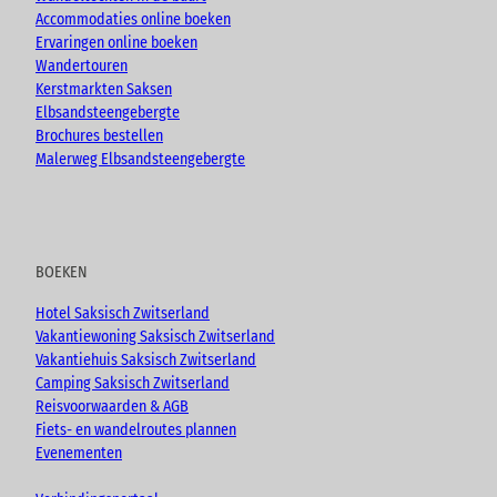
o
Accommodaties online boeken
p
Ervaringen online boeken
e
Wandertouren
n
Kerstmarkten Saksen
e
Elbsandsteengebergte
n
Brochures bestellen
Malerweg Elbsandsteengebergte
BOEKEN
Hotel Saksisch Zwitserland
Vakantiewoning Saksisch Zwitserland
Vakantiehuis Saksisch Zwitserland
Camping Saksisch Zwitserland
Reisvoorwaarden & AGB
Fiets- en wandelroutes plannen
Evenementen