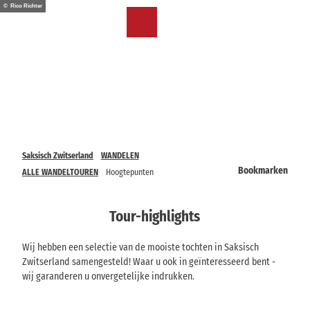
T
© Rico Richter
o
NL
Bookmark
Zoeken
Menu
c
lijst
o
n
t
e
n
t
Saksisch Zwitserland
WANDELEN
Bookmarken
ALLE WANDELTOUREN
Hoogtepunten
Tour-highlights
Wij hebben een selectie van de mooiste tochten in Saksisch
Zwitserland samengesteld! Waar u ook in geïnteresseerd bent -
wij garanderen u onvergetelijke indrukken.