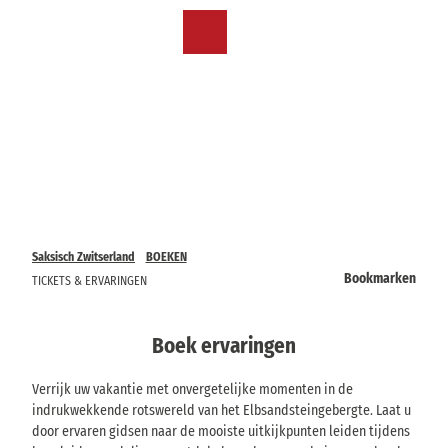
T
o
NL
Bookmark
Zoeken
Menu
c
lijst
o
n
t
e
n
t
Saksisch Zwitserland
BOEKEN
Bookmarken
TICKETS & ERVARINGEN
Boek ervaringen
Verrijk uw vakantie met onvergetelijke momenten in de
indrukwekkende rotswereld van het Elbsandsteingebergte. Laat u
door ervaren gidsen naar de mooiste uitkijkpunten leiden tijdens