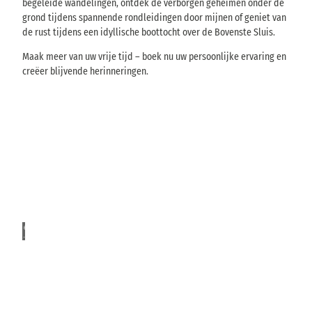
begeleide wandelingen, ontdek de verborgen geheimen onder de
grond tijdens spannende rondleidingen door mijnen of geniet van
de rust tijdens een idyllische boottocht over de Bovenste Sluis.
Maak meer van uw vrije tijd – boek nu uw persoonlijke ervaring en
creëer blijvende herinneringen.
B
e
z
"
G
o
l
e
ü
k
© Ma
Bad
c
rko F
e
örster
Gottleuba-
k
r
Berggießhübel
A
s
u
f
m
"
i
i