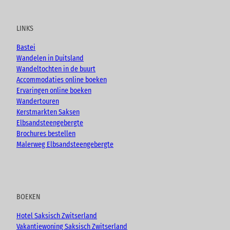
u
c
s
o
t
e
t
g
u
b
a
LINKS
b
o
g
e
o
r
Bastei
k
a
Wandelen in Duitsland
m
Wandeltochten in de buurt
Accommodaties online boeken
Ervaringen online boeken
Wandertouren
Kerstmarkten Saksen
Elbsandsteengebergte
Brochures bestellen
Malerweg Elbsandsteengebergte
BOEKEN
Hotel Saksisch Zwitserland
Vakantiewoning Saksisch Zwitserland