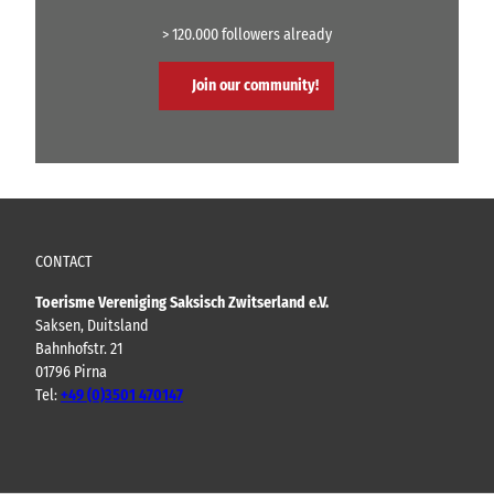
o
o
> 120.000 followers already
r
2
Join our community!
t
o
t
4
p
e
r
CONTACT
s
o
Toerisme Vereniging Saksisch Zwitserland e.V.
n
Saksen, Duitsland
e
Bahnhofstr. 21
n
01796 Pirna
Tel:
+49 (0)3501 470147
Y
F
I
B
o
a
n
l