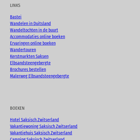
r
u
b
a
s
LINKS
a
b
o
g
s
u
e
o
r
e
Bastei
c
k
a
,
Wandelen in Duitsland
h
m
H
Wandeltochten in de buurt
'
e
Accommodaties online boeken
o
i
Ervaringen online boeken
p
k
Wandertouren
e
o
Kerstmarkten Saksen
n
'
Elbsandsteengebergte
e
o
Brochures bestellen
n
p
Malerweg Elbsandsteengebergte
e
n
e
n
BOEKEN
Hotel Saksisch Zwitserland
Vakantiewoning Saksisch Zwitserland
Vakantiehuis Saksisch Zwitserland
Camping Saksisch Zwitserland