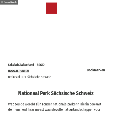
T
© Kenny Scholz
o
NL
Bookmark
Zoeken
Menu
c
lijst
o
n
t
e
n
t
Saksisch Zwitserland
REGIO
Bookmarken
HOOGTEPUNTEN
Nationaal Park Sächsische Schweiz
Nationaal Park Sächsische Schweiz
Wat zou de wereld zijn zonder nationale parken? Hierin bewaart
de mensheid haar meest waardevolle natuurlandschappen voor