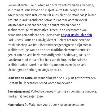
Een onuitputtelijke rijkdom aan bizarre rotsformaties, beboste,
wildromantische kloven en majestueuze tafelbergen met
adembenemende uitzichten: Dit alles biedt de "Malerweg" in het
Nationale Park Sächsische Schweiz. Daarom worden vooral
kunstenaars al vanaf het begin aangetrokken door de
schilderachtige rotsformaties. Treed in de voetsporen van
beroemde romantische schilders zoals
Caspar David Friedrich
,
Carl Gustav Carus en Ludwig Richter. Beleef het fascinerende
rotslandschap van het Elbezandsteengebergte van zijn meest
schilderachtige kanten op deze traditionele wandelroute. En
geniet van de vele bezienswaardigheden onderweg, zoals de
Canaletto-stad Pirna of het huis van de impressionistische
schilder Robert Sterl in Wehlen-Naundorf, evenals de vele
uitnodigende herbergen langs de route.
Start van de route:
De wandeling kan op elk punt gestart worden.
De start in Liebethaler Grund wordt aanbevolen.
Bewegwijzering:
Volledige bewegwijzering en constante controle,
markering met eigen logo.
Kenmerken:
De Malerweg voert door kloven en eenzame