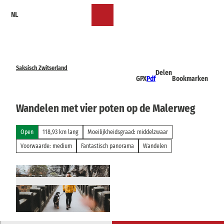
T
NL
o
Bookmark
Zoeken
Menu
c
lijst
o
n
t
e
Saksisch Zwitserland
Delen
n
GPX
Pdf
Bookmarken
t
Wandelen met vier poten op de Malerweg
Open
118,93 km lang
Moeilijkheidsgraad: middelzwaar
Voorwaarde: medium
Fantastisch panorama
Wandelen
© Alexander Ratzing, Tourismusverband Sächsi
sche Schweiz |
CC-BY-SA