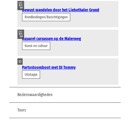
CC-
BY-
SA
Bewust wandelen door het Liebethaler Grund
Rondleidingen/Bezichtigingen
CC-
BY-
SA
Aquarel cursussen op de Malerweg
Kunst en cultuur
©
Partystoomboot met DJ Tommy
Uitstapje
Bezienswaardigheden
Tours