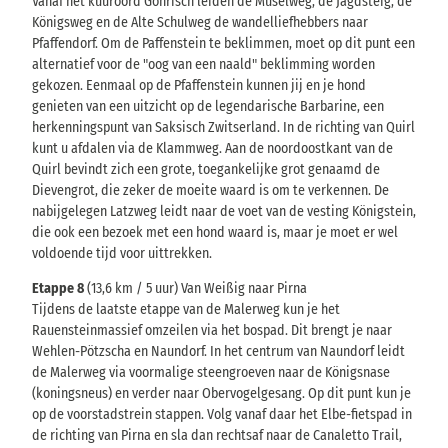
Vanaf het kuuroord Gohrisch leiden de Muselweg, de Jagdsteig, de
Königsweg en de Alte Schulweg de wandelliefhebbers naar
Pfaffendorf. Om de Paffenstein te beklimmen, moet op dit punt een
alternatief voor de "oog van een naald" beklimming worden
gekozen. Eenmaal op de Pfaffenstein kunnen jij en je hond
genieten van een uitzicht op de legendarische Barbarine, een
herkenningspunt van Saksisch Zwitserland. In de richting van Quirl
kunt u afdalen via de Klammweg. Aan de noordoostkant van de
Quirl bevindt zich een grote, toegankelijke grot genaamd de
Dievengrot, die zeker de moeite waard is om te verkennen. De
nabijgelegen Latzweg leidt naar de voet van de vesting Königstein,
die ook een bezoek met een hond waard is, maar je moet er wel
voldoende tijd voor uittrekken.
Etappe 8
(13,6 km / 5 uur) Van Weißig naar Pirna
Tijdens de laatste etappe van de Malerweg kun je het
Rauensteinmassief omzeilen via het bospad. Dit brengt je naar
Wehlen-Pötzscha en Naundorf. In het centrum van Naundorf leidt
de Malerweg via voormalige steengroeven naar de Königsnase
(koningsneus) en verder naar Obervogelgesang. Op dit punt kun je
op de voorstadstrein stappen. Volg vanaf daar het Elbe-fietspad in
de richting van Pirna en sla dan rechtsaf naar de Canaletto Trail,