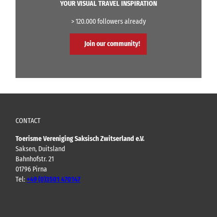
YOUR VISUAL TRAVEL INSPIRATION
> 120.000 followers already
Join our community!
CONTACT
Toerisme Vereniging Saksisch Zwitserland e.V.
Saksen, Duitsland
Bahnhofstr. 21
01796 Pirna
Tel:
+49 (0)3501 470147
Y
F
I
B
o
a
n
l