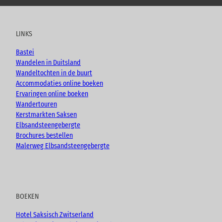
u
c
s
o
t
e
t
g
u
b
a
LINKS
b
o
g
e
o
r
Bastei
k
a
Wandelen in Duitsland
m
Wandeltochten in de buurt
Accommodaties online boeken
Ervaringen online boeken
Wandertouren
Kerstmarkten Saksen
Elbsandsteengebergte
Brochures bestellen
Malerweg Elbsandsteengebergte
BOEKEN
Hotel Saksisch Zwitserland