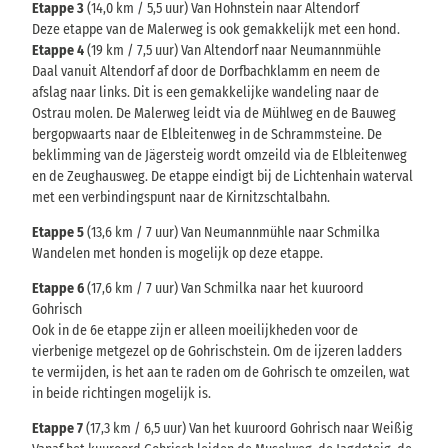
Etappe 3
(14,0 km / 5,5 uur) Van Hohnstein naar Altendorf
Deze etappe van de Malerweg is ook gemakkelijk met een hond.
Etappe 4
(19 km / 7,5 uur) Van Altendorf naar Neumannmühle
Daal vanuit Altendorf af door de Dorfbachklamm en neem de
afslag naar links. Dit is een gemakkelijke wandeling naar de
Ostrau molen. De Malerweg leidt via de Mühlweg en de Bauweg
bergopwaarts naar de Elbleitenweg in de Schrammsteine. De
beklimming van de Jägersteig wordt omzeild via de Elbleitenweg
en de Zeughausweg. De etappe eindigt bij de Lichtenhain waterval
met een verbindingspunt naar de Kirnitzschtalbahn.
Etappe 5
(13,6 km / 7 uur) Van Neumannmühle naar Schmilka
Wandelen met honden is mogelijk op deze etappe.
Etappe 6
(17,6 km / 7 uur) Van Schmilka naar het kuuroord
Gohrisch
Ook in de 6e etappe zijn er alleen moeilijkheden voor de
vierbenige metgezel op de Gohrischstein. Om de ijzeren ladders
te vermijden, is het aan te raden om de Gohrisch te omzeilen, wat
in beide richtingen mogelijk is.
Etappe 7
(17,3 km / 6,5 uur) Van het kuuroord Gohrisch naar Weißig