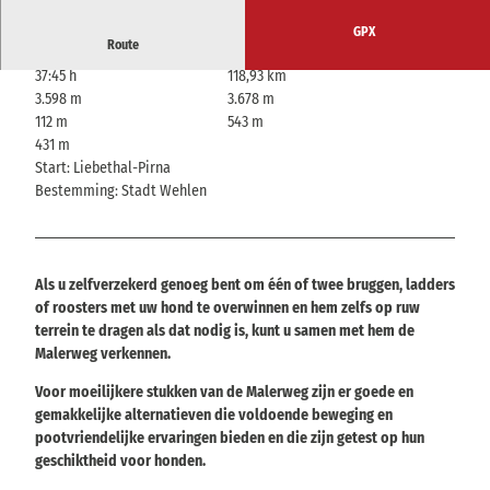
GPX
Route
37:45 h
118,93 km
3.598 m
3.678 m
112 m
543 m
431 m
Start: Liebethal-Pirna
Bestemming: Stadt Wehlen
Als u zelfverzekerd genoeg bent om één of twee bruggen, ladders
of roosters met uw hond te overwinnen en hem zelfs op ruw
terrein te dragen als dat nodig is, kunt u samen met hem de
Malerweg verkennen.
Voor moeilijkere stukken van de Malerweg zijn er goede en
gemakkelijke alternatieven die voldoende beweging en
pootvriendelijke ervaringen bieden en die zijn getest op hun
geschiktheid voor honden.