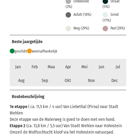
Onbekend
Straat
(2%)
(5%)
Asfalt (18%)
Grind
(17%)
Weg (29%)
Pad (29%)
Beste jaargetijde
geschikt
weersafhankelijk
Jan
Feb
Maa
Apr
Mei
Jun
Jul
Aug
Sep
Okt
Nov
Dec
Routebeschrijving
1e etappe
( ca. 11,5 km / 4 uur) Van Liebethal (Pirna) naar Stadt
Wehlen
Deze etappe van de Malerweg is goed te doen met een hond.
Etappe 2
(ca. 13,8 km / 5,5 uur) Van Stadt Wehlen naar Hohnstein
Omzeil de Wolfsschlucht kloof via het Hohnstein natuurpad.