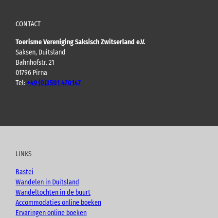
CONTACT
Toerisme Vereniging Saksisch Zwitserland e.V.
Saksen, Duitsland
Bahnhofstr. 21
01796 Pirna
Tel:
+49 (0)3501 470147
Y
F
I
B
o
a
n
l
u
c
s
o
t
e
t
g
u
b
a
LINKS
b
o
g
e
o
r
Bastei
k
a
Wandelen in Duitsland
m
Wandeltochten in de buurt
Accommodaties online boeken
Ervaringen online boeken