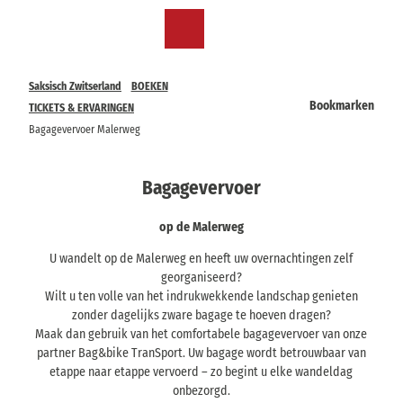
T
o
NL
Bookmark
Zoeken
Menu
c
lijst
o
n
Saksisch Zwitserland
BOEKEN
t
Bookmarken
TICKETS & ERVARINGEN
e
Bagagevervoer Malerweg
n
t
Bagagevervoer
op de Malerweg
U wandelt op de Malerweg en heeft uw overnachtingen zelf
georganiseerd?
Wilt u ten volle van het indrukwekkende landschap genieten
zonder dagelijks zware bagage te hoeven dragen?
Maak dan gebruik van het comfortabele bagagevervoer van onze
partner Bag&bike TranSport. Uw bagage wordt betrouwbaar van
etappe naar etappe vervoerd – zo begint u elke wandeldag
onbezorgd.