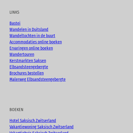
t
e
t
g
u
b
a
LINKS
b
o
g
e
o
r
Bastei
k
a
Wandelen in Duitsland
m
Wandeltochten in de buurt
Accommodaties online boeken
Ervaringen online boeken
Wandertouren
Kerstmarkten Saksen
Elbsandsteengebergte
Brochures bestellen
Malerweg Elbsandsteengebergte
BOEKEN
Hotel Saksisch Zwitserland
Vakantiewoning Saksisch Zwitserland