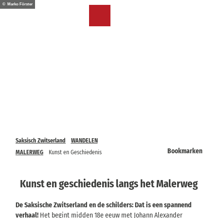
T
© Marko Förster
o
NL
Bookmark
Zoeken
Menu
c
lijst
o
n
t
e
n
t
Saksisch Zwitserland
WANDELEN
Bookmarken
MALERWEG
Kunst en Geschiedenis
Kunst en geschiedenis langs het Malerweg
De Saksische Zwitserland en de schilders: Dat is een spannend
verhaal!
Het begint midden 18e eeuw met Johann Alexander