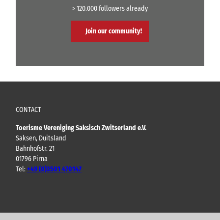
> 120.000 followers already
Join our community!
CONTACT
Toerisme Vereniging Saksisch Zwitserland e.V.
Saksen, Duitsland
Bahnhofstr. 21
01796 Pirna
Tel:
+49 (0)3501 470147
Y
F
I
B
o
a
n
l
u
c
s
o