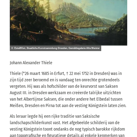
© Klut
© Estel/Klut, Staatliche Kunstsammlung Dresden, Gemäldegalerie Alte Meister
Berna
Johann Alexander Thiele
Canal
was d
Thiele (*26 maart 1685 in Erfurt, † 22 mei 1752 in Dresden) was in
hij o
zijn tijd zeer beroemd en is vandaag ten onrechte grotendeels
1746/
vergeten. Hij was als hofschilder van de keurvorst van Saksen
combi
August III. in Dresden werkzaam en creëerde talrijke uitzichten
detai
van het Albertijnse Saksen, die onder andere het Elbedal tussen
Sächs
Meißen, Dresden en Pirna tot aan de vesting Königstein laten zien.
de ve
Als leraar legde hij een rijke traditie van Saksische
van P
landschapschilderkunst vast. Het afgebeelde schilderij van de
Hierv
vesting Königstein toont ondanks de nog typisch barokke rijkdom
vanda
aan topografische en figuratieve details al enkele kenmerken van