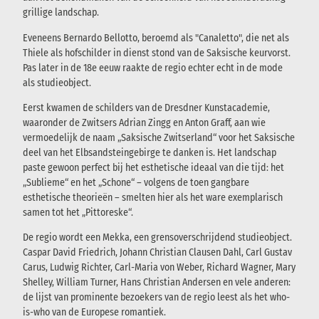
grillige landschap.
Eveneens Bernardo Bellotto, beroemd als "Canaletto", die net als
Thiele als hofschilder in dienst stond van de Saksische keurvorst.
Pas later in de 18e eeuw raakte de regio echter echt in de mode
als studieobject.
Eerst kwamen de schilders van de Dresdner Kunstacademie,
waaronder de Zwitsers Adrian Zingg en Anton Graff, aan wie
vermoedelijk de naam „Saksische Zwitserland“ voor het Saksische
deel van het Elbsandsteingebirge te danken is. Het landschap
paste gewoon perfect bij het esthetische ideaal van die tijd: het
„Sublieme“ en het „Schone“ – volgens de toen gangbare
esthetische theorieën – smelten hier als het ware exemplarisch
samen tot het „Pittoreske“.
De regio wordt een Mekka, een grensoverschrijdend studieobject.
Caspar David Friedrich, Johann Christian Clausen Dahl, Carl Gustav
Carus, Ludwig Richter, Carl-Maria von Weber, Richard Wagner, Mary
Shelley, William Turner, Hans Christian Andersen en vele anderen:
de lijst van prominente bezoekers van de regio leest als het who-
is-who van de Europese romantiek.