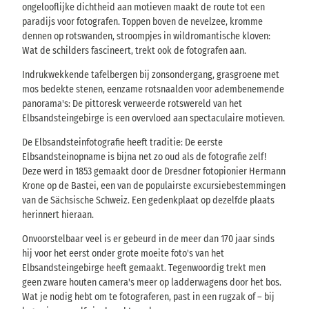
ongelooflijke dichtheid aan motieven maakt de route tot een
paradijs voor fotografen. Toppen boven de nevelzee, kromme
dennen op rotswanden, stroompjes in wildromantische kloven:
Wat de schilders fascineert, trekt ook de fotografen aan.
Indrukwekkende tafelbergen bij zonsondergang, grasgroene met
mos bedekte stenen, eenzame rotsnaalden voor adembenemende
panorama's: De pittoresk verweerde rotswereld van het
Elbsandsteingebirge is een overvloed aan spectaculaire motieven.
De Elbsandsteinfotografie heeft traditie: De eerste
Elbsandsteinopname is bijna net zo oud als de fotografie zelf!
Deze werd in 1853 gemaakt door de Dresdner fotopionier Hermann
Krone op de Bastei, een van de populairste excursiebestemmingen
van de Sächsische Schweiz. Een gedenkplaat op dezelfde plaats
herinnert hieraan.
Onvoorstelbaar veel is er gebeurd in de meer dan 170 jaar sinds
hij voor het eerst onder grote moeite foto's van het
Elbsandsteingebirge heeft gemaakt. Tegenwoordig trekt men
geen zware houten camera's meer op ladderwagens door het bos.
Wat je nodig hebt om te fotograferen, past in een rugzak of – bij