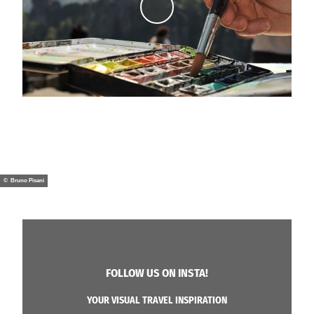
V
i
d
e
o
a
f
s
p
e
l
© Bruno Pisani
e
n
FOLLOW US ON INSTA!
YOUR VISUAL TRAVEL INSPIRATION