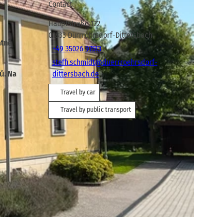
Contact
Hauptstraße 122
01833
Dürrröhrsdorf-Dittersbach
atně
+49 35026 97513
steffi.schmidt@duerrroehrsdorf-
tů. Na
dittersbach.de
Travel by car
Travel by public transport