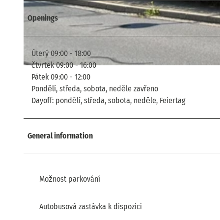
Openings
© TVSSW, Emily Wolf |
CC-BY
Úterý 09:00 - 18:00
čtvrtek 09:00 - 16:00
© TVSSW, Emily Wolf |
CC-BY
Pátek 09:00 - 12:00
Pondělí, středa, sobota, neděle zavřeno
Dayoff: pondělí, středa, sobota, neděle, Feiertag
General information
Možnost parkování
Autobusová zastávka k dispozici