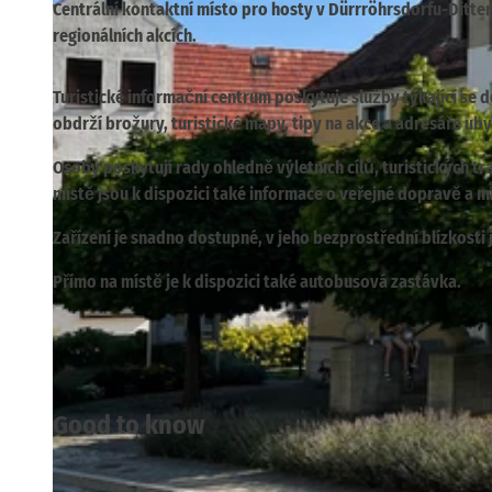
Centrální kontaktní místo pro hosty v Dürrröhrsdorfu-Ditte
regionálních akcích.
Turistické informační centrum poskytuje služby týkající se 
obdrží brožury, turistické mapy, tipy na akce a adresáře ub
Osoby poskytují rady ohledně výletních cílů, turistických tr
místě jsou k dispozici také informace o veřejné dopravě a mí
Zařízení je snadno dostupné, v jeho bezprostřední blízkosti
Přímo na místě je k dispozici také autobusová zastávka.
Good to know