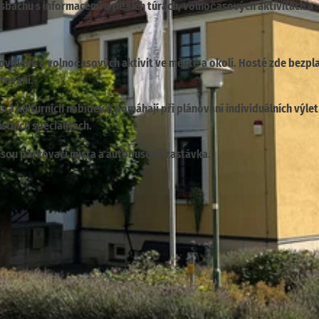
rsbachu s informacemi o pěších túrách, volnočasových aktivitách a
dovolené a volnočasových aktivit ve městě a okolí. Hosté zde bezpl
ytování.
as a kulturních nabídek a pomáhají při plánování individuálních výle
stních specialitách.
 jsou parkovací místa a autobusová zastávka.