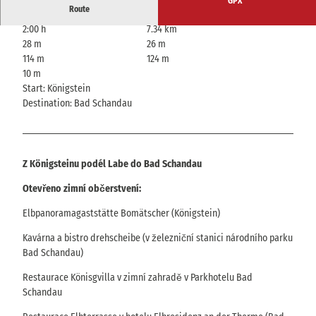
GPX
Route
2:00 h
7.34 km
28 m
26 m
114 m
124 m
10 m
Start: Königstein
Destination: Bad Schandau
Z Königsteinu podél Labe do Bad Schandau
Otevřeno zimní občerstvení:
Elbpanoramagaststätte Bomätscher (Königstein)
Kavárna a bistro drehscheibe (v železniční stanici národního parku
Bad Schandau)
Restaurace Könisgvilla v zimní zahradě v Parkhotelu Bad
Schandau