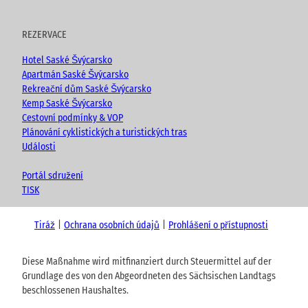
REZERVACE
Hotel Saské Švýcarsko
Apartmán Saské Švýcarsko
Rekreační dům Saské Švýcarsko
Kemp Saské Švýcarsko
Cestovní podmínky & VOP
Plánování cyklistických a turistických tras
Události
Portál sdružení
TISK
Tiráž
Ochrana osobních údajů
Prohlášení o přístupnosti
Diese Maßnahme wird mitfinanziert durch Steuermittel auf der
Grundlage des von den Abgeordneten des Sächsischen Landtags
beschlossenen Haushaltes.