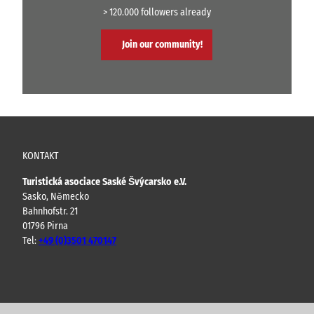
> 120.000 followers already
Join our community!
KONTAKT
Turistická asociace Saské Švýcarsko e.V.
Sasko, Německo
Bahnhofstr. 21
01796 Pirna
Tel:
+49 (0)3501 470147
Y
F
I
B
o
a
n
l
u
c
s
o