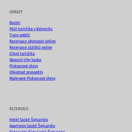
t
e
t
g
u
b
a
ODKAZY
b
o
g
e
o
r
Bastei
k
a
Pěší turistika v Německu
m
Trasy poblíž
Rezervace ubytování online
Rezervace zážitků online
Zimní turistika
Vánoční trhy Sasko
Pískovcové útesy
Objednat prospekty
Malerweg Pískovcové útesy
REZERVACE
Hotel Saské Švýcarsko
Apartmán Saské Švýcarsko