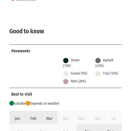
Good to know
Pavements
Street
Asphalt
(13%)
(45%)
Gravel (9%)
Trail (12%)
Path (20%)
Best to visit
suitable
Depends on weather
Jan
Feb
Mar
Apr
May
Jun
Jul