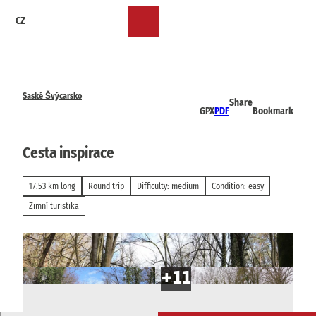
T
CZ
o
Bookmark
Search
Menu
c
list
o
n
t
e
Saské Švýcarsko
Share
n
GPX
PDF
Bookmark
t
Cesta inspirace
17.53 km long
Round trip
Difficulty: medium
Condition: easy
Zimní turistika