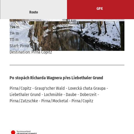
GPX
Route
5:30 h
17.53 km
© Nicole Hesse, Tourismusverband Sächsische
© Hans Fineart, Tourismusverband Sächsische
194 m
193 m
Schweiz
Schweiz
114 m
229 m
115 m
Start: Pirna Copitz
Destination: Pirna Copitz
© Nicole Hesse, Tourismusverband Sächsische Schweiz
Po stopách Richarda Wagnera přes Liebethaler Grund
Pirna/Copitz - Graup'scher Wald - Lovecká chata Graupa -
Liebethaler Grund - Lochmühle - Daube - Doberzeit -
Pirna/Zatzschke - Pirna/Mocketal - Pirna/Copitz