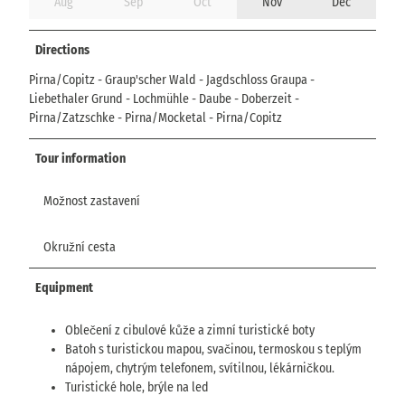
Aug
Sep
Oct
Nov
Dec
Directions
Pirna/Copitz - Graup'scher Wald - Jagdschloss Graupa -
Liebethaler Grund - Lochmühle - Daube - Doberzeit -
Pirna/Zatzschke - Pirna/Mocketal - Pirna/Copitz
Tour information
Možnost zastavení
Okružní cesta
Equipment
Oblečení z cibulové kůže a zimní turistické boty
Batoh s turistickou mapou, svačinou, termoskou s teplým
nápojem, chytrým telefonem, svítilnou, lékárničkou.
Turistické hole, brýle na led