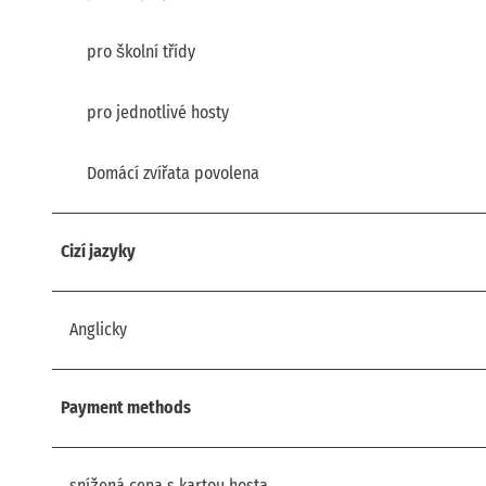
pro školní třídy
pro jednotlivé hosty
Domácí zvířata povolena
Cizí jazyky
Anglicky
Payment methods
snížená cena s kartou hosta