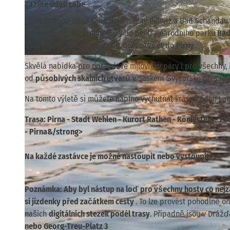
Zažijte údolí Labe
Prozkoumejte údolí Labe mezi městy Pillnitz a Bad Schandau n
Vydáme se proti proudu řeky do Centra národního parku
Bad
30minutové zastávce vás loď doveze zpět do
Pirny
.
© WEIßE FLOTTE SACHSEN GmbH, Jan Gutzeit |
CC-BY-NC-ND
Skvělá nabídka pro opravdové milovníky páry i pro všechny, 
od
působivých skalních útvarů
v Saském Švýcarsku přes
idy
Na tomto výletě si můžete naplno vychutnat krásné údolí Lab
Trasa: Pirna - Stadt Wehlen - Kurort Rathen - Königstein - Pr
- Pirna&/strong>
Na každé zastávce je možné nastoupit nebo vystoupit.
Poznámka:
Aby byl nástup na loď pro všechny hosty co ne
si
jízdenky před začátkem cesty
. To lze provést pohodlně on
našich
digitálních stezek podél trasy
. Případně jsou v Drážď
nebo Georg-Treu-Platz 3