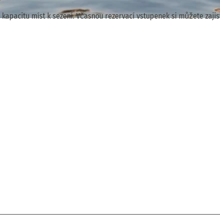
kapacitu míst k sezení. Včasnou rezervací vstupenek si můžete zajist