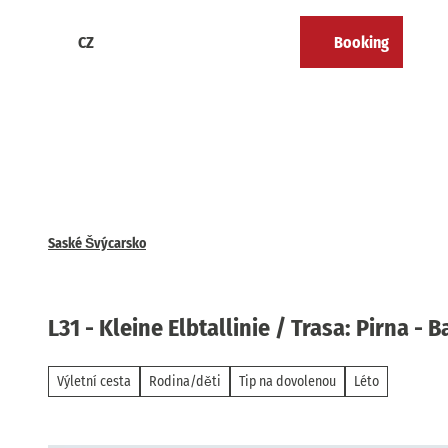
T
o
CZ
Booking
Calendar
Bookmark
Search
Menu
c
list
o
n
t
e
n
t
Saské Švýcarsko
L31 - Kleine Elbtallinie / Trasa: Pirna - B
Výletní cesta
Rodina/děti
Tip na dovolenou
Léto