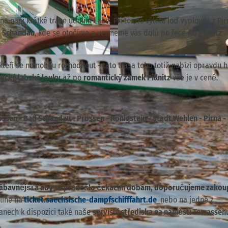
a naší krátké trase údolím Labe. Při tomto výletu loď vyplouvá z Pir
 Schandau
, kde se otočíme a vezmeme vás dolů po řece do
Pillnitz
.
© WEIßE FLOTTE SACHSEN GmbH, Jan Gutzeit
kteří se nemohou rozhodnout - tato trasa toho totiž nabízí opravdu 
lické labské louky
až po
romantický zámek Pillnitz
vše je v ceně.
e.
ossen - Bad Schandau - Prossen - Königstein - Stadt Wehlen - Pirna - P
jzábavnější a aby se předešlo čekacím dobám, doporučujeme zakou
line na
ticket.saechsische-dampfschifffahrt.de
nebo na jedné z
anech k dispozici také naše
servisní střediska na náměstí Terrassen