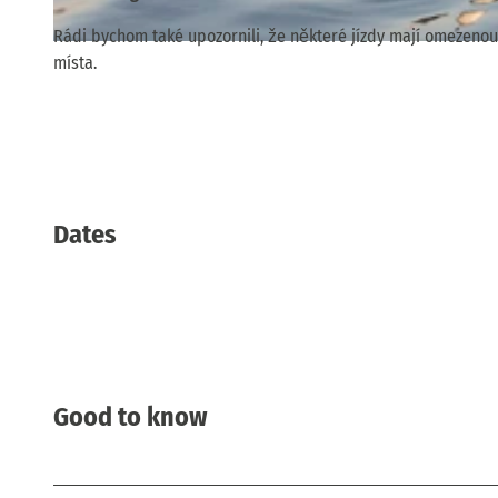
Rádi bychom také upozornili, že některé jízdy mají omezenou 
© WEIßE FLOTTE SACHSEN GmbH, Jan Gutzeit
místa.
Dates
Good to know