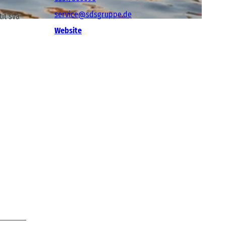
service@sdsgruppe.de
it svá
Website