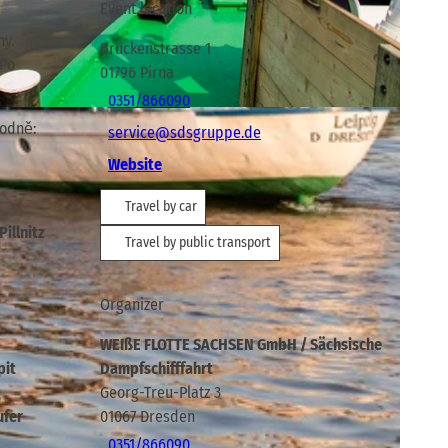
Event location
ny.
Brückenstrasse 1
 Po
01796
Pirna
0351/866090
hodně:
service@sdsgruppe.de
Website
Travel by car
illnitz
Travel by public transport
Organizer
WEIßE FLOTTE SACHSEN GmbH / Sächsische
pit
Dampfschifffahrt
Georg-Treu-Platz 3
ufer
01067
Dresden
0351/866090