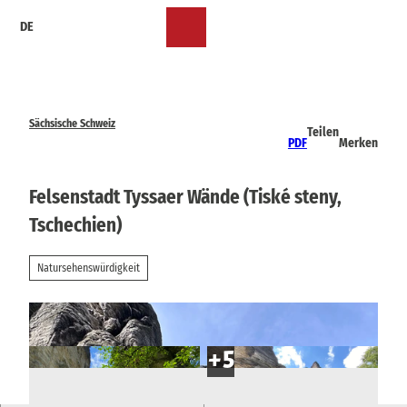
Z
DE
u
Merkzettel
Suche
Menü
m
I
n
h
a
Sächsische Schweiz
Teilen
l
PDF
Merken
t
Felsenstadt Tyssaer Wände (Tiské steny,
Tschechien)
Natursehenswürdigkeit