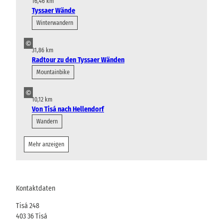
16,46 km
Tyssaer Wände
Winterwandern
©
31,86 km
Radtour zu den Tyssaer Wänden
Mountainbike
©
10,12 km
Von Tisá nach Hellendorf
Wandern
Mehr anzeigen
Kontaktdaten
Tisá 248
403 36
Tisá