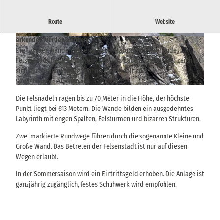
Weitläufiges Felsenlabyrinth bei Tisá in Tschechien mit
Route
Website
markanten Sandsteinformationen, die über schmale Pfade
erkundet werden können.
© via
www.saechsische-schweiz.de
, Madlen Ro
© via
www.saechsische-schweiz.de
, Madlen Ro
gge |
CC-BY-SA
gge |
CC-BY-SA
Die Tyssaer Wände sind eine unter Naturschutz stehende
Felsenstadt bei Tisá im Kreis Ústí nad Labem. Das Gebiet zeichnet
sich durch eine außergewöhnliche Vielfalt an
Sandsteinformationen aus.
© TVSSW, Emily Wolf |
CC-BY-SA
Die Felsnadeln ragen bis zu 70 Meter in die Höhe, der höchste
Punkt liegt bei 613 Metern. Die Wände bilden ein ausgedehntes
Labyrinth mit engen Spalten, Felstürmen und bizarren Strukturen.
Zwei markierte Rundwege führen durch die sogenannte Kleine und
Große Wand. Das Betreten der Felsenstadt ist nur auf diesen
Wegen erlaubt.
In der Sommersaison wird ein Eintrittsgeld erhoben. Die Anlage ist
ganzjährig zugänglich, festes Schuhwerk wird empfohlen.