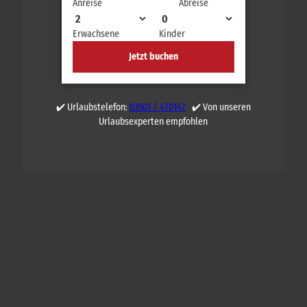
Anreise
Abreise
Erwachsene
Kinder
Jetzt buchen
✔️ Urlaubstelefon:
03501 / 470147
✔️ Von unseren
Urlaubsexperten empfohlen