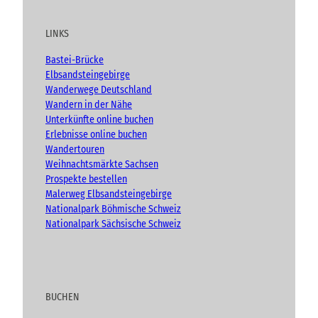
c
t
e
t
g
h
u
b
a
t
LINKS
b
o
g
e
e
o
r
n
Bastei-Brücke
(
k
a
Elbsandsteingebirge
A
m
Wanderwege Deutschland
d
Wandern in der Nähe
v
Unterkünfte online buchen
e
n
Erlebnisse online buchen
t
Wandertouren
)
Weihnachtsmärkte Sachsen
Prospekte bestellen
Malerweg Elbsandsteingebirge
Nationalpark Böhmische Schweiz
Nationalpark Sächsische Schweiz
BUCHEN