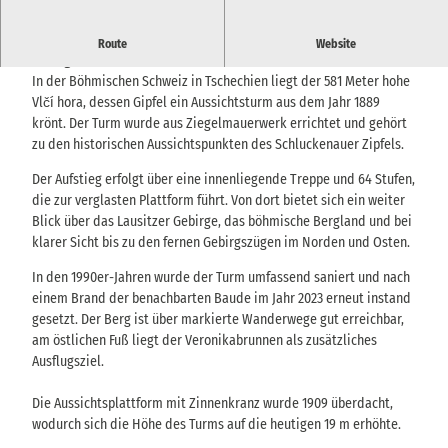
Historischer Aussichtsturm mit Fernblick über das Lausitzer
Route
Website
Gebirge und die Böhmische Schweiz.
In der Böhmischen Schweiz in Tschechien liegt der 581 Meter hohe
Vlčí hora, dessen Gipfel ein Aussichtsturm aus dem Jahr 1889
krönt. Der Turm wurde aus Ziegelmauerwerk errichtet und gehört
zu den historischen Aussichtspunkten des Schluckenauer Zipfels.
Der Aufstieg erfolgt über eine innenliegende Treppe und 64 Stufen,
die zur verglasten Plattform führt. Von dort bietet sich ein weiter
Blick über das Lausitzer Gebirge, das böhmische Bergland und bei
klarer Sicht bis zu den fernen Gebirgszügen im Norden und Osten.
In den 1990er-Jahren wurde der Turm umfassend saniert und nach
einem Brand der benachbarten Baude im Jahr 2023 erneut instand
gesetzt. Der Berg ist über markierte Wanderwege gut erreichbar,
am östlichen Fuß liegt der Veronikabrunnen als zusätzliches
Ausflugsziel.
Die Aussichtsplattform mit Zinnenkranz wurde 1909 überdacht,
wodurch sich die Höhe des Turms auf die heutigen 19 m erhöhte.