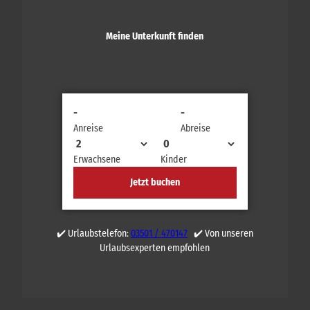
Meine Unterkunft finden
-
-
Anreise
Abreise
Erwachsene
Kinder
Jetzt buchen
✔️ Urlaubstelefon:
03501 / 470147
✔️ Von unseren
Urlaubsexperten empfohlen