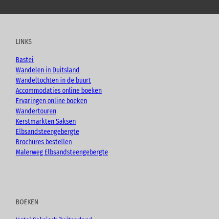
o
a
n
l
u
c
s
o
t
e
t
g
u
b
a
LINKS
b
o
g
e
o
r
Bastei
k
a
Wandelen in Duitsland
m
Wandeltochten in de buurt
Accommodaties online boeken
Ervaringen online boeken
Wandertouren
Kerstmarkten Saksen
Elbsandsteengebergte
Brochures bestellen
Malerweg Elbsandsteengebergte
BOEKEN