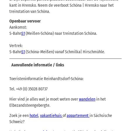
kant in Hrensko. Neem de veerboot Schöna | Hrensko naar het
treinstation van Schöna.
Openbaar vervoer
Aankomst:
S-Bahn
S1
(Meißen-Schöna) naar treinstation Schöna.
Vertrek:
S-Bahn
S1
(Schöna-Meißen) vanaf Schmilka| Hirschmühle.
Aanvullende informatie / links
Toeristeninformatie Reinhardtsdorf-Schöna:
Tel. +49 (0) 35028 80737
Hier vind je alles wat je moet weten over
wandelen
in het
Elbezandsteengebergte.
Zoek je een
hotel
,
vakantiehuis
of
appartement
in Sächsische
Schweiz?