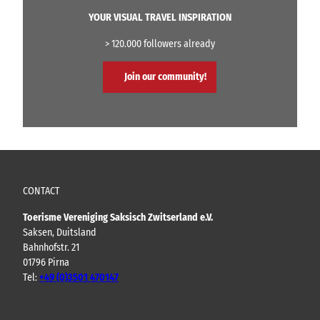
YOUR VISUAL TRAVEL INSPIRATION
> 120.000 followers already
Join our community!
CONTACT
Toerisme Vereniging Saksisch Zwitserland e.V.
Saksen, Duitsland
Bahnhofstr. 21
01796 Pirna
Tel:
+49 (0)3501 470147
Y
F
I
B