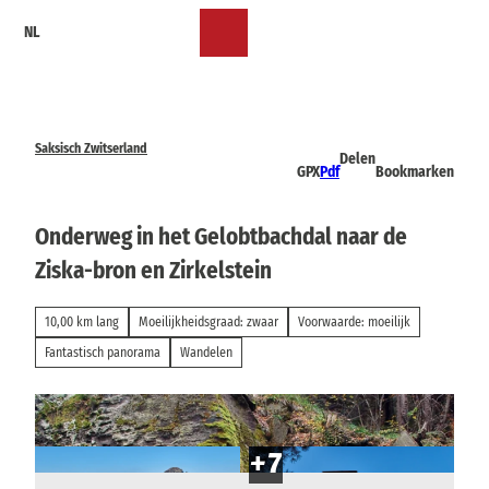
T
NL
o
Bookmark
Zoeken
Menu
c
lijst
o
n
t
e
Saksisch Zwitserland
Delen
n
GPX
Pdf
Bookmarken
t
Onderweg in het Gelobtbachdal naar de
Ziska-bron en Zirkelstein
10,00 km lang
Moeilijkheidsgraad: zwaar
Voorwaarde: moeilijk
Fantastisch panorama
Wandelen