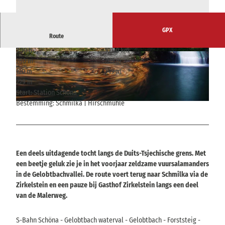
GPX
Route
3:30 h
10,00 km
© Yvonne Brückner, Tourismusverband Sächsis
© Yvonne Brückner, Tourismusverband Sächsis
280 m
280 m
che Schweiz
che Schweiz
120 m
349 m
229 m
Start: Station Schöna
Bestemming: Schmilka | Hirschmühle
© Rico Richter, Tourismusverband Sächsische Schweiz
Een deels uitdagende tocht langs de Duits-Tsjechische grens. Met
een beetje geluk zie je in het voorjaar zeldzame vuursalamanders
in de Gelobtbachvallei. De route voert terug naar Schmilka via de
Zirkelstein en een pauze bij Gasthof Zirkelstein langs een deel
van de Malerweg.
S-Bahn Schöna - Gelobtbach waterval - Gelobtbach - Forststeig -