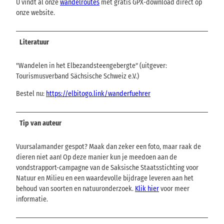
U vindt al onze
wandelroutes
met gratis GPX-download direct op
onze website.
Literatuur
"Wandelen in het Elbezandsteengebergte" (uitgever:
Tourismusverband Sächsische Schweiz e.V.)
Bestel nu:
https://elbitogo.link/wanderfuehrer
Tip van auteur
Vuursalamander gespot? Maak dan zeker een foto, maar raak de
dieren niet aan! Op deze manier kun je meedoen aan de
vondstrapport-campagne van de Saksische Staatsstichting voor
Natuur en Milieu en een waardevolle bijdrage leveren aan het
behoud van soorten en natuuronderzoek.
Klik hier
voor meer
informatie.